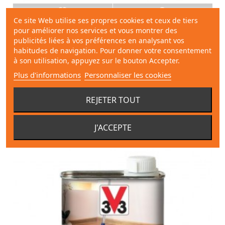
Ce site Web utilise ses propres cookies et ceux de tiers
Entretien parquet huilé 1L V33
pour améliorer nos services et vous montrer des
publicités liées à vos préférences en analysant vos
habitudes de navigation. Pour donner votre consentement
à son utilisation, appuyez sur le bouton Accepter.
V33
Plus d'informations
Personnaliser les cookies
21,18 €
REJETER TOUT
Ajouter au panier
J'ACCEPTE