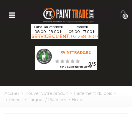
0
Lundi au vendredi
samedi
08.00 - 18.00 h
09.00 - 17.00 h
SERVICE CLIENT
:
02 268 15 07
PAINTTRADE.BE
0
/
5
1219
Customer Reviews
Accueil
>
Trouver votre produit
>
Traitement du bois
>
Intérieur
>
Parquet / Plancher
>
Huile