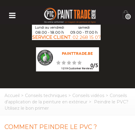
0
Lundi au vendredi
samedi
08.00 - 18.00 h
09.00 - 17.00 h
SERVICE CLIENT
:
02 268 15 07
PAINTTRADE.BE
0
/
5
1219
Customer Reviews
Accueil
>
Conseils techniques
>
Conseils vidéos
>
Conseils
d'application de la peinture en extérieur
>
Peindre le PVC?
Utilisez le bon primer
COMMENT PEINDRE LE PVC ?