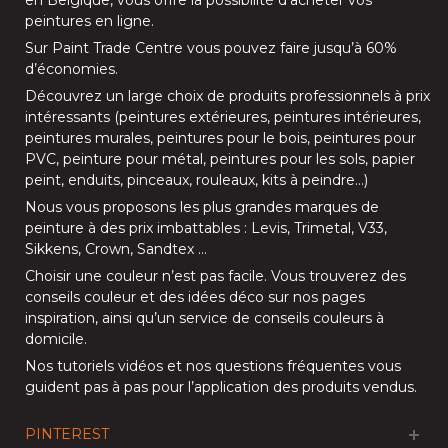
en Belgique, vous offre la possibilité d’
acheter vos
peintures en ligne
.
Sur
Paint Trade Centre
vous pouvez faire jusqu’à
60%
d’économies
.
Découvrez un large choix de produits professionnels à prix
intéressants (
peintures extérieures
,
peintures intérieures
,
peintures murales
,
peintures pour le bois
,
peintures pour
PVC
,
peinture pour métal
,
peintures pour les sols
, papier
peint, enduits,
pinceaux
,
rouleaux
,
kits à peindre
…)
Nous vous proposons les plus grandes marques de
peinture à des prix imbattables :
Levis
,
Trimetal
,
V33
,
Sikkens
,
Crown
,
Sandtex
…
Choisir une couleur n’est pas facile. Vous trouverez des
conseils couleur et des idées déco sur nos
pages
inspiration
, ainsi qu’un service de
conseils couleurs à
domicile
.
Nos
tutoriels vidéos
et nos
questions fréquentes
vous
guident pas à pas pour l’application des produits vendus.
PINTEREST