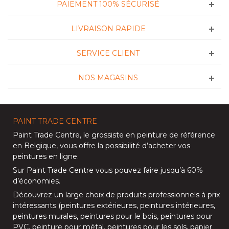
PAIEMENT 100% SÉCURISÉ
LIVRAISON RAPIDE
SERVICE CLIENT
NOS MAGASINS
PAINT TRADE CENTRE
Paint Trade Centre
, le grossiste en peinture de référence
en Belgique, vous offre la possibilité d’
acheter vos
peintures en ligne
.
Sur
Paint Trade Centre
vous pouvez faire jusqu’à
60%
d’économies
.
Découvrez un large choix de produits professionnels à prix
intéressants (
peintures extérieures
,
peintures intérieures
,
peintures murales
,
peintures pour le bois
,
peintures pour
PVC
,
peinture pour métal
,
peintures pour les sols
, papier