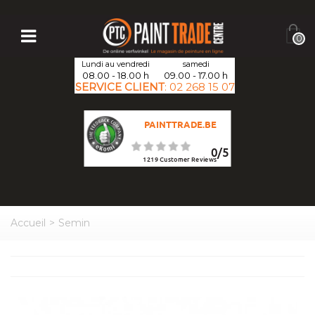
0
Lundi au vendredi
samedi
08.00 - 18.00 h
09.00 - 17.00 h
SERVICE CLIENT
:
02 268 15 07
PAINTTRADE.BE
0
/
5
1219
Customer Reviews
Accueil
>
Semin