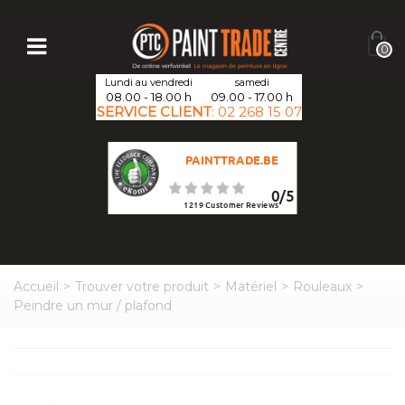
0
Lundi au vendredi
samedi
08.00 - 18.00 h
09.00 - 17.00 h
SERVICE CLIENT
:
02 268 15 07
PAINTTRADE.BE
0
/
5
1219
Customer Reviews
Accueil
>
Trouver votre produit
>
Matériel
>
Rouleaux
>
Peindre un mur / plafond