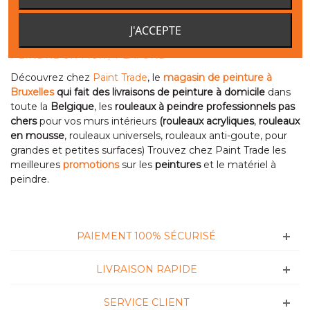
Montrer 1 - 2 sur 2 produits
J'ACCEPTE
PEINDRE UN MUR / PLAFOND
Découvrez chez
Paint Trade
, le
magasin de peinture à
Bruxelles
qui fait des livraisons de peinture à domicile
dans
toute la
Belgique
, les
rouleaux à peindre professionnels
pas
chers
pour vos murs intérieurs
(rouleaux acryliques
,
rouleaux
en mousse
, rouleaux universels, rouleaux anti-goute, pour
grandes et petites surfaces) Trouvez chez Paint Trade les
meilleures
promotions
sur les
peintures
et le matériel à
peindre.
PAIEMENT 100% SÉCURISÉ
LIVRAISON RAPIDE
SERVICE CLIENT