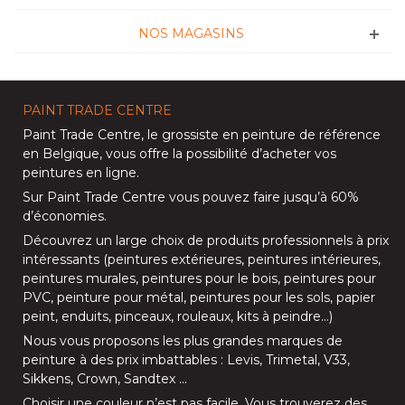
NOS MAGASINS
PAINT TRADE CENTRE
Paint Trade Centre
, le grossiste en peinture de référence
en Belgique, vous offre la possibilité d’
acheter vos
peintures en ligne
.
Sur
Paint Trade Centre
vous pouvez faire jusqu’à
60%
d’économies
.
Découvrez un large choix de produits professionnels à prix
intéressants (
peintures extérieures
,
peintures intérieures
,
peintures murales
,
peintures pour le bois
,
peintures pour
PVC
,
peinture pour métal
,
peintures pour les sols
, papier
peint, enduits,
pinceaux
,
rouleaux
,
kits à peindre
…)
Nous vous proposons les plus grandes marques de
peinture à des prix imbattables :
Levis
,
Trimetal
,
V33
,
Sikkens
,
Crown
,
Sandtex
…
Choisir une couleur n’est pas facile. Vous trouverez des