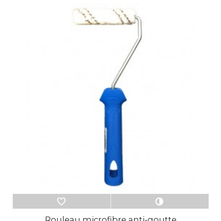
Rouleau microfibre anti-goutte