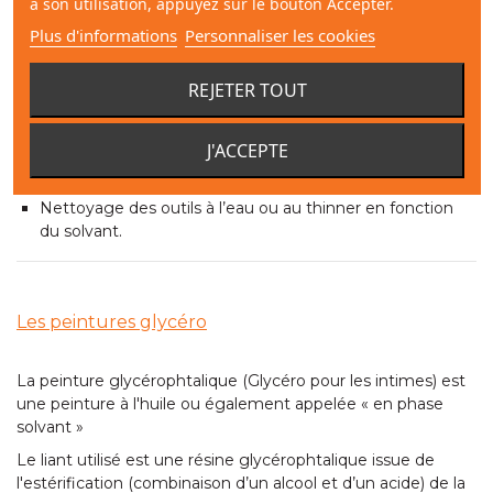
à son utilisation, appuyez sur le bouton Accepter.
atelier, terrasse,
escalier
, sols industriels. Ces peintures sont
également utilisées pour la rénovation de baignoires et de
Plus d'informations
Personnaliser les cookies
piscines.
REJETER TOUT
Caractéristiques principales des peintures époxy :
Forme un film dur résistant à l’abrasion.
J'ACCEPTE
Bonne résistance aux graisses, huiles et hydrocarbures.
Laisse un bel aspect de surface tendu et semi brillant.
Nettoyage des outils à l’eau ou au thinner en fonction
du solvant.
Les peintures glycéro
La peinture glycérophtalique (Glycéro pour les intimes) est
une peinture à l'huile ou également appelée « en phase
solvant »
Le liant utilisé est une résine glycérophtalique issue de
l'estérification (combinaison d’un alcool et d’un acide) de la