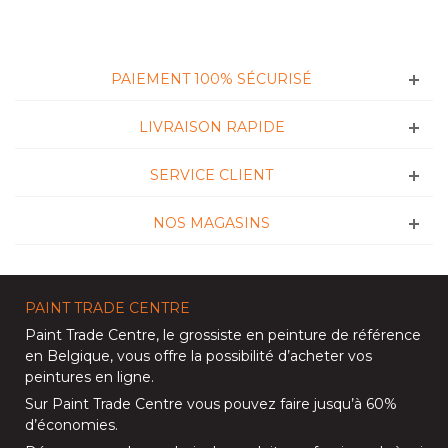
PAIEMENT 100% SÉCURISÉ
LIVRAISON RAPIDE
SERVICE CLIENT
NOS MAGASINS
PAINT TRADE CENTRE
Paint Trade Centre
, le grossiste en peinture de référence
en Belgique, vous offre la possibilité d’
acheter vos
peintures en ligne
.
Sur
Paint Trade Centre
vous pouvez faire jusqu’à
60%
d’économies
.