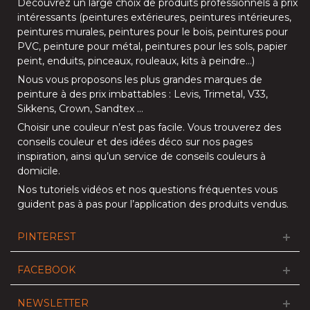
Découvrez un large choix de produits professionnels à prix
intéressants (
peintures extérieures
,
peintures intérieures
,
peintures murales
,
peintures pour le bois
,
peintures pour
PVC
,
peinture pour métal
,
peintures pour les sols
, papier
peint, enduits,
pinceaux
,
rouleaux
,
kits à peindre
…)
Nous vous proposons les plus grandes marques de
peinture à des prix imbattables :
Levis
,
Trimetal
,
V33
,
Sikkens
,
Crown
,
Sandtex
…
Choisir une couleur n’est pas facile. Vous trouverez des
conseils couleur et des idées déco sur nos
pages
inspiration
, ainsi qu’un service de
conseils couleurs à
domicile
.
Nos
tutoriels vidéos
et nos
questions fréquentes
vous
guident pas à pas pour l’application des produits vendus.
PINTEREST
FACEBOOK
NEWSLETTER