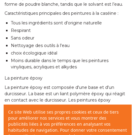
forme de poudre blanche, tandis que le solvant est l’eau.
Caractéristiques principales des peintures à la caséine :
Tous les ingrédients sont d'origine naturelle
Respirant
Sans odeur
Nettoyage des outils à l'eau
choix écologique idéal
Moins durable dans le temps que les peintures
vinyliques, acryliques et alkydes
La peinture époxy
La peinture époxy est composée d'une base et d'un
durcisseur. La base est un liant polymère époxy qui réagit
en contact avec le durcisseur. Les peintures époxy
permettent la rénovation et la protection des surfaces
Ce site Web utilise ses propres cookies et ceux de tiers
formant un revêtement résistant aux trafics. Elles
pour améliorer nos services et vous montrer des
possèdent une bonne adhérence aux supports poreux tels
publicités liées à vos préférences en analysant vos
que le ciment, le béton, la pierre...Elles sont destinées aux
habitudes de navigation. Pour donner votre consentement
surfaces soumises à des passages intenses tels que
garage
,