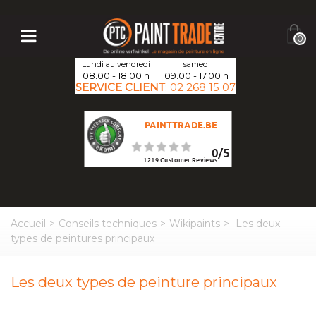
0
Lundi au vendredi
samedi
08.00 - 18.00 h
09.00 - 17.00 h
SERVICE CLIENT
:
02 268 15 07
PAINTTRADE.BE
0
/
5
1219
Customer Reviews
Accueil
>
Conseils techniques
>
Wikipaints
>
Les deux
types de peintures principaux
Les deux types de peinture principaux