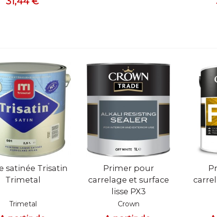
31,44 €
ue rapide
Vue rapide
Vue
 satinée Trisatin
Primer pour
P
Trimetal
carrelage et surface
carre
lisse PX3
Trimetal
Crown