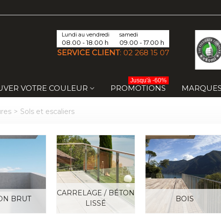
Lundi au vendredi
samedi
08.00 - 18.00 h
09.00 - 17.00 h
SERVICE CLIENT
:
02 268 15 07
Jusqu'à -60%
UVER VOTRE COULEUR
PROMOTIONS
MARQUE
ures
>
Sols et escaliers
CARRELAGE / BÉTON
ON BRUT
BOIS
LISSÉ