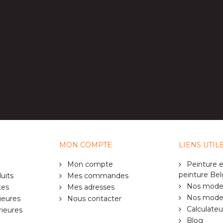
MON COMPTE
LIENS UTIL
Mon compte
Peinture e
peinture Bel
uits
Mes commandes
Nos modes
tes
Mes adresses
Nos modes 
ieures
Nous contacter
Calculateu
rieures
Blog