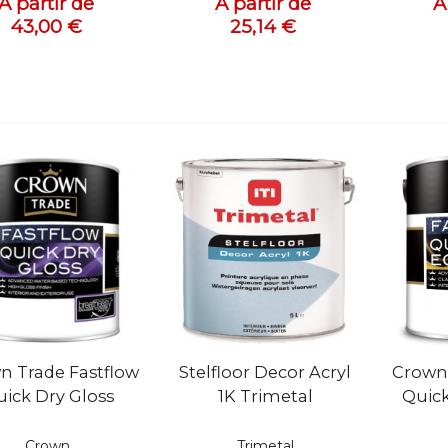
A partir de
A partir de
A
43,00 €
25,14 €
ue rapide
Vue rapide
Vue
n Trade Fastflow
Stelfloor Decor Acryl
Crown 
ick Dry Gloss
1K Trimetal
Quick
Crown
Trimetal