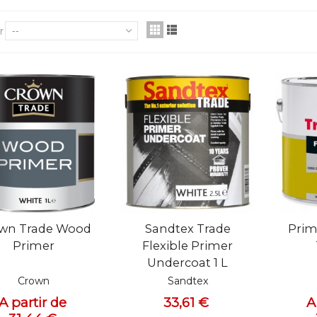
r
--
ue rapide
Vue rapide
Vue
wn Trade Wood
Sandtex Trade
Prim
Primer
Flexible Primer
Undercoat 1 L
Crown
Sandtex
A partir de
33,61 €
A