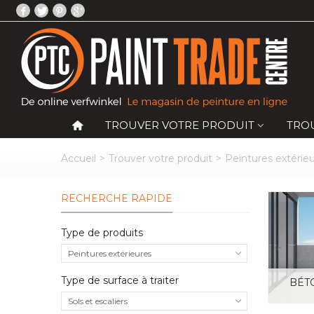
TROUVER VOTRE PRODUIT
TRO
Accueil
>
Trouver votre produit
>
Peintures extérie
RECHERCHE RAPIDE
Type de produits
Peintures extérieures
Type de surface à traiter
BÉT
Sols et escaliers