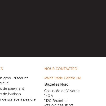
ES
NOUS CONTACTER
n gros - discount
Paint Trade Centre Bxl
gique
Bruxelles Nord
 de paiement
Chaussée de Vilvorde
de livraison
146 A
r de surface à peindre
1120 Bruxelles
+32(0)2 268 15 07