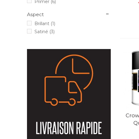
Primer
(6)
Aspect
Brillant
(1)
Satiné
(3)
V
Crow
Qu