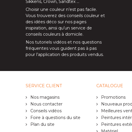
Sikkens
,
Crown
,
Sandtex
…
Choisir une couleur n’est pas facile.
Vous trouverez des conseils couleur et
des idées déco sur nos
pages
inspiration
, ainsi qu’un service de
conseils couleurs à domicile
.
Nos
tutoriels vidéos
et nos
questions
fréquentes
vous guident pas à pas
pour l’application des produits vendus.
SERVICE CLIENT
CATALOGUE
Nos magasins
Promotions
Nous contacter
Nouveaux prod
Conseils vidéos
Meilleures ven
Foire à questions du site
Peintures intér
Plan du site
Peintures exté
Matériel