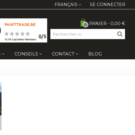
FRANÇAIS
SE CONNECTER
PANIER
-
0,00 €
PAINTTRADE.BE
0
0
/
5
1219
Customer Reviews
S
CONSEILS
CONTACT
BLOG