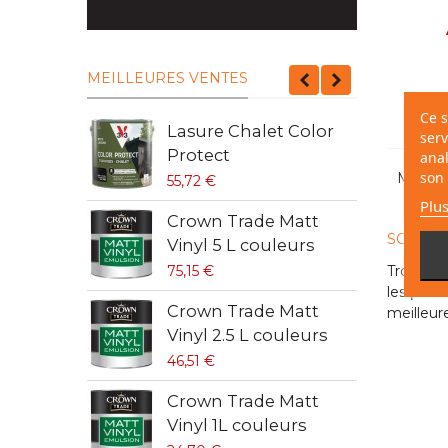
MEILLEURES VENTES
Ce s
Lasure Chalet Color
C
serv
Protect
V
anal
Montrer
son 
55,72 €
4
Plus
Crown Trade Matt
C
SOLS E
Vinyl 5 L couleurs
V
Trouvez 
75,15 €
6
les
prix
d
Crown Trade Matt
S
meilleu
Vinyl 2.5 L couleurs
9
46,51 €
S
Crown Trade Matt
b
Vinyl 1L couleurs