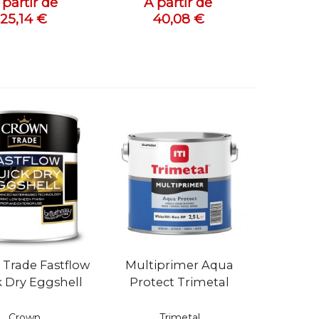
 partir de
A partir de
25,14 €
40,08 €
 rapide
Vue rapide
Trade Fastflow
Multiprimer Aqua
 Dry Eggshell
Protect Trimetal
Crown
Trimetal