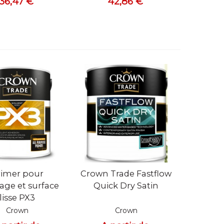
36,47 €
42,86 €
 rapide
Vue rapide
rimer pour
Crown Trade Fastflow
lage et surface
Quick Dry Satin
lisse PX3
Crown
Crown