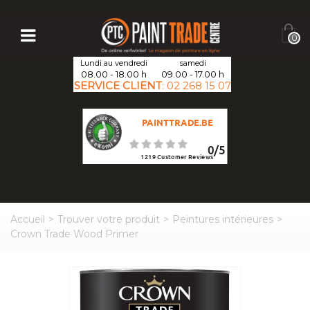
0
Lundi au vendredi
samedi
08.00 - 18.00 h
09.00 - 17.00 h
SERVICE CLIENT
:
02 268 15 07
PAINTTRADE.BE
0
/
5
1219
Customer Reviews
Accueil
>
Trouver votre produit
>
Peintures intérieures
>
Crown Trade Wood Primer