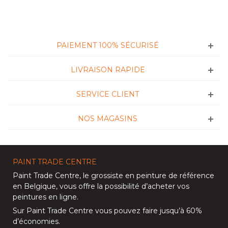
PAIEMENT 100% SÉCURISÉ
LIVRAISON RAPIDE
SERVICE CLIENT
NOS MAGASINS
PAINT TRADE CENTRE
Paint Trade Centre
, le grossiste en peinture de référence
en Belgique, vous offre la possibilité d’
acheter vos
peintures en ligne
.
Sur
Paint Trade Centre
vous pouvez faire jusqu’à
60%
d’économies
.