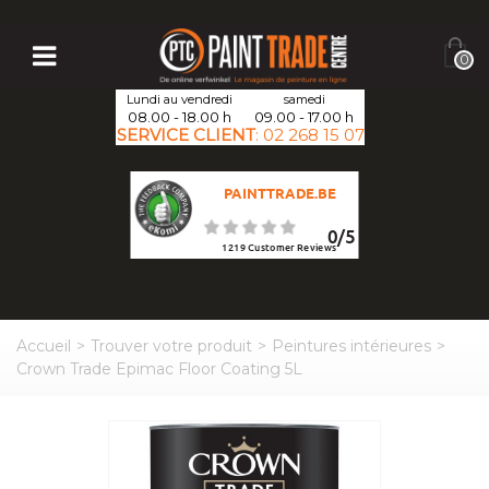
0
Lundi au vendredi
samedi
08.00 - 18.00 h
09.00 - 17.00 h
SERVICE CLIENT
:
02 268 15 07
PAINTTRADE.BE
0
/
5
1219
Customer Reviews
Accueil
>
Trouver votre produit
>
Peintures intérieures
>
Crown Trade Epimac Floor Coating 5L