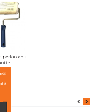
ide
 perlon anti-
outte
32 €
 nos
nt à