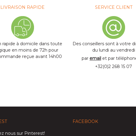
LIVRAISON RAPIDE
SERVICE CLIENT
n rapide à domicile dans toute
Des conseillers sont à votre d
lgique en moins de 72h pour
du lundi au vendredi
commande reçue avant 14h00
par
email
et par télépho
+32(0)2 268 15 07
EST
FACEBOOK
z nous sur Pinterest!