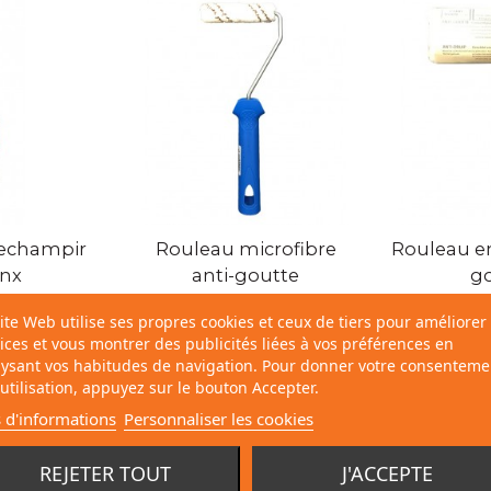
Vue rapide
Vue rap
rechampir
Rouleau microfibre
Rouleau en
nx
anti-goutte
g
0 €
1,75 €
3,
ite Web utilise ses propres cookies et ceux de tiers pour améliorer
ices et vous montrer des publicités liées à vos préférences en
ysant vos habitudes de navigation. Pour donner votre consenteme
utilisation, appuyez sur le bouton Accepter.
 d'informations
Personnaliser les cookies
E :
REJETER TOUT
J'ACCEPTE