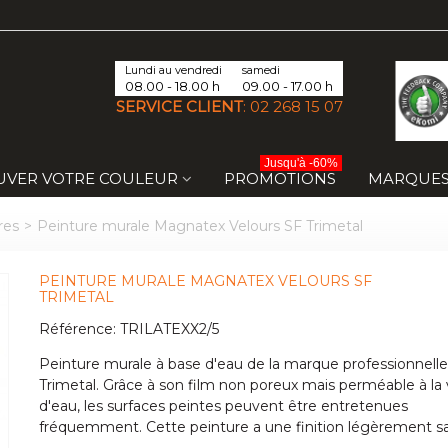
Lundi au vendredi
samedi
08.00 - 18.00 h
09.00 - 17.00 h
SERVICE CLIENT
:
02 268 15 07
Jusqu'à -60%
UVER VOTRE COULEUR
PROMOTIONS
MARQUE
res
>
Peinture murale Magnatex Velours SF Trimetal
PEINTURE MURALE MAGNATEX VELOURS SF
TRIMETAL
Référence:
TRILATEXX2/5
Peinture murale à base d'eau de la marque professionnelle
Trimetal. Grâce à son film non poreux mais perméable à la
d'eau, les surfaces peintes peuvent être entretenues
fréquemment. Cette peinture a une finition légèrement s