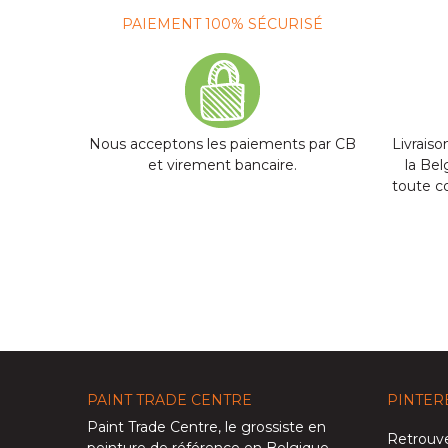
PAIEMENT 100% SÉCURISÉ
Nous acceptons les paiements par CB
Livraiso
et virement bancaire.
la Be
toute 
PAINT TRADE CENTRE
PINTER
Paint Trade Centre
, le grossiste en
Retrouve
peinture de référence en Belgique,