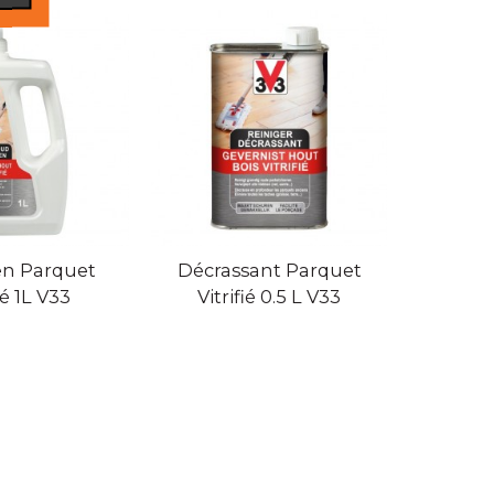
en Parquet
Décrassant Parquet
Peint
ié 1L V33
Vitrifié 0.5 L V33
extrê