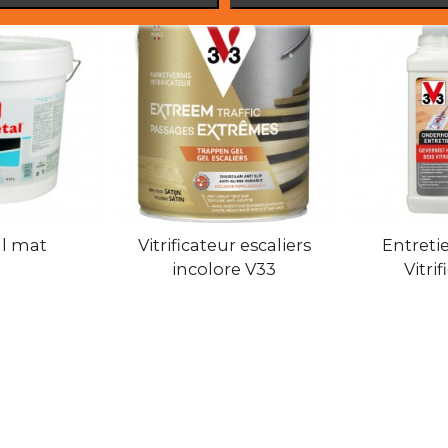
l mat
Vitrificateur escaliers
Entreti
incolore V33
Vitrif