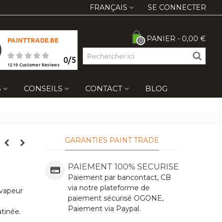
FRANÇAIS
SE CONNECTER
PANIER
-
0,00 €
PAINTTRADE.BE
0
0
/
5
1219
Customer Reviews
S
CONSEILS
CONTACT
BLOG
GARANTIES PAINT TRADE
PAIEMENT 100% SECURISE
Paiement par bancontact, CB
via notre plateforme de
 vapeur
paiement sécurisé OGONE,
Paiement via Paypal.
atinée.