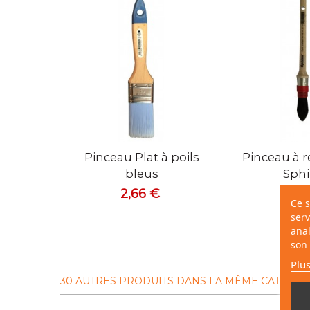
Vue rapide
Vue rapide
Pinceau Plat à poils
Pinceau à 
bleus
Sphi
2,66 €
11,7
Ce s
serv
anal
son 
Plus
30 AUTRES PRODUITS DANS LA MÊME CATÉGORI