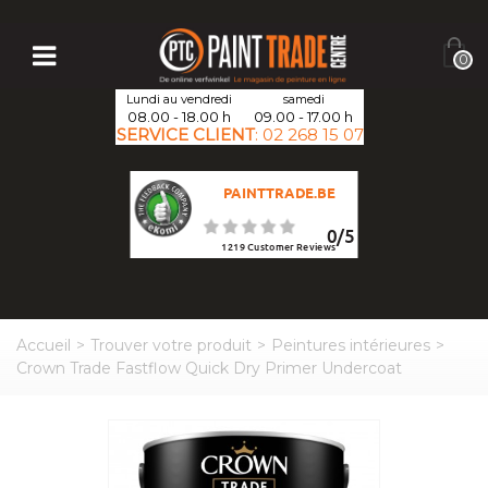
0
Lundi au vendredi
samedi
08.00 - 18.00 h
09.00 - 17.00 h
SERVICE CLIENT
:
02 268 15 07
PAINTTRADE.BE
0
/
5
1219
Customer Reviews
Accueil
>
Trouver votre produit
>
Peintures intérieures
>
Crown Trade Fastflow Quick Dry Primer Undercoat