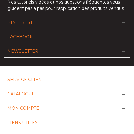
Nos
tutoriels vidéos
et nos
questions fréquentes
vous
guident pas à pas pour l’application des produits vendus.
PINTEREST
FACEBOOK
NEWSLETTER
SERVICE CLIENT
CATALOGUE
MON COMPTE
LIENS UTILES