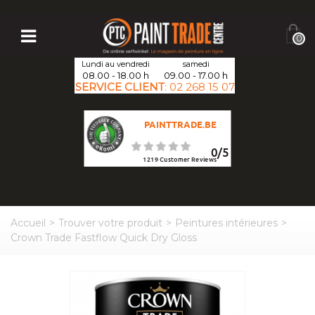
0
Lundi au vendredi
samedi
08.00 - 18.00 h
09.00 - 17.00 h
SERVICE CLIENT
:
02 268 15 07
PAINTTRADE.BE
0
/
5
1219
Customer Reviews
Accueil
>
Trouver votre produit
>
Peintures intérieures
>
Crown Trade Fastflow Quick Dry Gloss