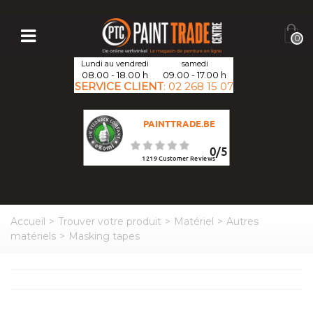
0
Lundi au vendredi
samedi
08.00 - 18.00 h
09.00 - 17.00 h
SERVICE CLIENT
:
02 268 15 07
PAINTTRADE.BE
0
/
5
1219
Customer Reviews
Accueil
>
Trouver votre produit
>
Matériel
>
Autres
matériels
>
Masking tapes