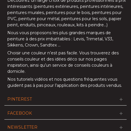
Découvrez un large choix de produits professionnels à prix
intéressants (
peintures extérieures
,
peintures intérieures
,
peintures murales
,
peintures pour le bois
,
peintures pour
PVC
,
peinture pour métal
,
peintures pour les sols
, papier
peint, enduits,
pinceaux
,
rouleaux
,
kits à peindre
…)
Nous vous proposons les plus grandes marques de
peinture à des prix imbattables :
Levis
,
Trimetal
,
V33
,
Sikkens
,
Crown
,
Sandtex
…
Choisir une couleur n’est pas facile. Vous trouverez des
conseils couleur et des idées déco sur nos
pages
inspiration
, ainsi qu’un service de
conseils couleurs à
domicile
.
Nos
tutoriels vidéos
et nos
questions fréquentes
vous
guident pas à pas pour l’application des produits vendus.
PINTEREST
FACEBOOK
NEWSLETTER