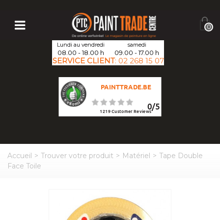
0
Lundi au vendredi
samedi
08.00 - 18.00 h
09.00 - 17.00 h
SERVICE CLIENT
:
02 268 15 07
PAINTTRADE.BE
0
/
5
1219
Customer Reviews
Accueil
>
Trouver votre produit
>
Matériel
>
Tape Double
Face Toile