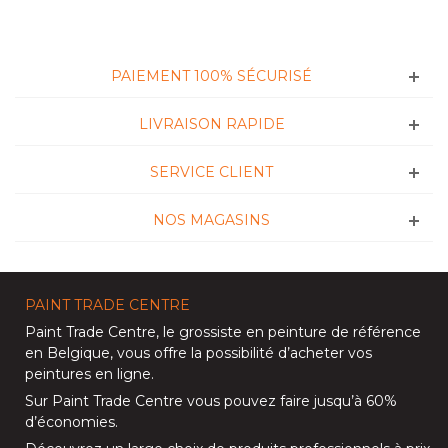
PAIEMENT 100% SÉCURISÉ
LIVRAISON RAPIDE
SERVICE CLIENT
NOS MAGASINS
PAINT TRADE CENTRE
Paint Trade Centre
, le grossiste en peinture de référence
en Belgique, vous offre la possibilité d’
acheter vos
peintures en ligne
.
Sur
Paint Trade Centre
vous pouvez faire jusqu’à
60%
d’économies
.