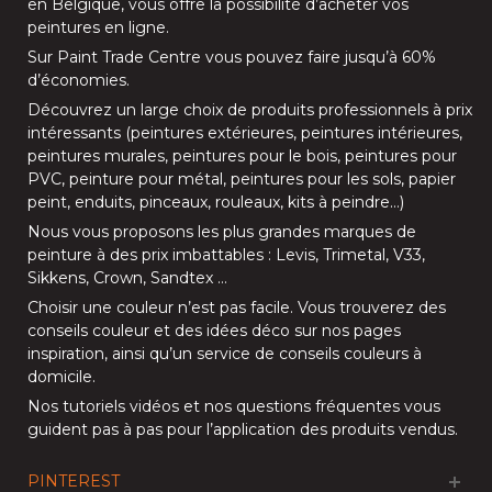
en Belgique, vous offre la possibilité d’
acheter vos
peintures en ligne
.
Sur
Paint Trade Centre
vous pouvez faire jusqu’à
60%
d’économies
.
Découvrez un large choix de produits professionnels à prix
intéressants (
peintures extérieures
,
peintures intérieures
,
peintures murales
,
peintures pour le bois
,
peintures pour
PVC
,
peinture pour métal
,
peintures pour les sols
, papier
peint, enduits,
pinceaux
,
rouleaux
,
kits à peindre
…)
Nous vous proposons les plus grandes marques de
peinture à des prix imbattables :
Levis
,
Trimetal
,
V33
,
Sikkens
,
Crown
,
Sandtex
…
Choisir une couleur n’est pas facile. Vous trouverez des
conseils couleur et des idées déco sur nos
pages
inspiration
, ainsi qu’un service de
conseils couleurs à
domicile
.
Nos
tutoriels vidéos
et nos
questions fréquentes
vous
guident pas à pas pour l’application des produits vendus.
PINTEREST