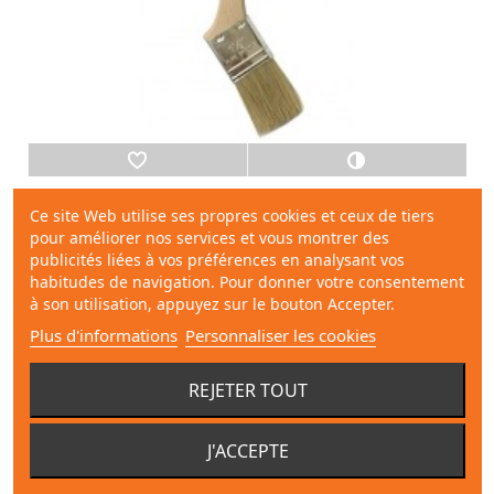
Pinceau radiateur accoudé 38mm
Ce site Web utilise ses propres cookies et ceux de tiers
pour améliorer nos services et vous montrer des
publicités liées à vos préférences en analysant vos
4,74 €
habitudes de navigation. Pour donner votre consentement
à son utilisation, appuyez sur le bouton Accepter.
Plus d'informations
Personnaliser les cookies
REJETER TOUT
Montrer 1 - 2 sur 2 produits
J'ACCEPTE
SPÉCIAUX