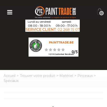
0
Lundi au vendredi
samedi
08.00 - 18.00 h
09.00 - 17.00 h
SERVICE CLIENT
:
02 268 15 07
PAINTTRADE.BE
0
/
5
1219
Customer Reviews
Accueil
>
Trouver votre produit
>
Matériel
>
Pinceaux
>
Spéciaux