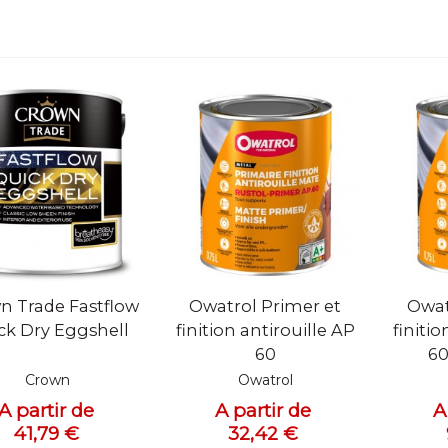
ue rapide
Vue rapide
Vue
n Trade Fastflow
Owatrol Primer et
Owat
ck Dry Eggshell
finition antirouille AP
finitio
60
60
Crown
Owatrol
A partir de
A partir de
A
41,79 €
32,42 €