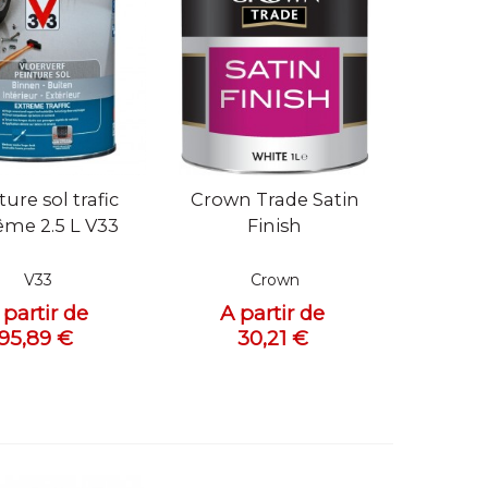
 rapide
Vue rapide
ure sol trafic
Crown Trade Satin
ême 2.5 L V33
Finish
V33
Crown
 partir de
A partir de
95,89 €
30,21 €