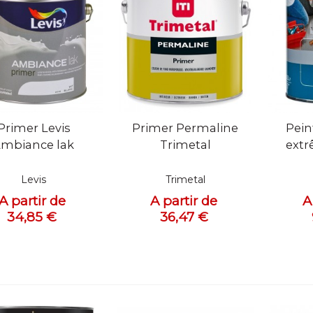
ue rapide
Vue rapide
Vue
Primer Levis
Primer Permaline
Peint
mbiance lak
Trimetal
extr
Levis
Trimetal
A partir de
A partir de
A
34,85 €
36,47 €