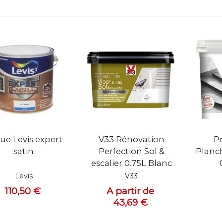
ue rapide
Vue rapide
Vue
ue Levis expert
V33 Rénovation
P
satin
Perfection Sol &
Planch
escalier 0.75L Blanc
Levis
V33
110,50 €
A partir de
43,69 €