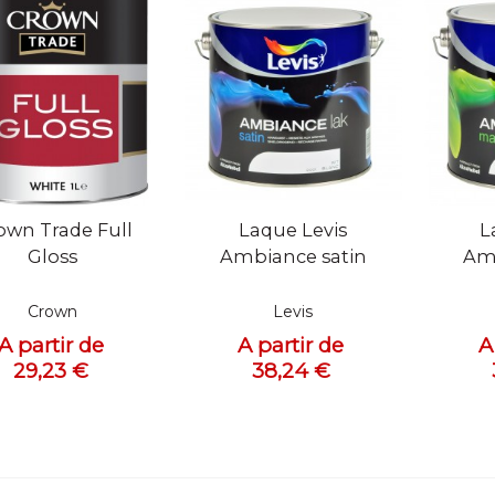
ue rapide
Vue rapide
Vue
own Trade Full
Laque Levis
L
Gloss
Ambiance satin
Am
Crown
Levis
A partir de
A partir de
A
29,23 €
38,24 €