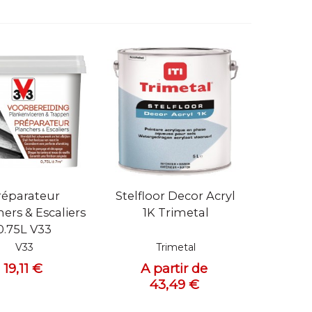
 rapide
Vue rapide
réparateur
Stelfloor Decor Acryl
ers & Escaliers
1K Trimetal
0.75L V33
V33
Trimetal
19,11 €
A partir de
43,49 €