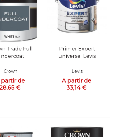
 rapide
Vue rapide
n Trade Full
Primer Expert
ndercoat
universel Levis
Crown
Levis
 partir de
A partir de
28,65 €
33,14 €