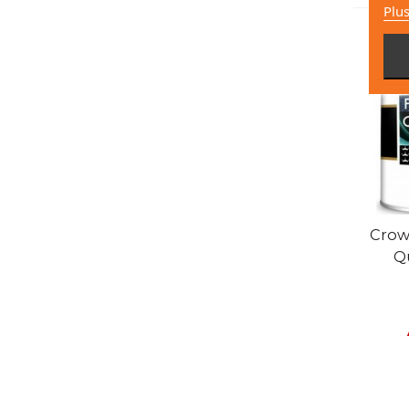
Plus
V
Crow
Q