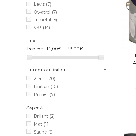
Levis
(7)
Owatrol
(7)
Trimetal
(5)
V33
(14)
Prix
Tranche :
14,00€ - 138,00€
V
A
Primer ou finition
2 en 1
(20)
Finition
(10)
Primer
(7)
Aspect
Brillant
(2)
Mat
(11)
Satiné
(9)