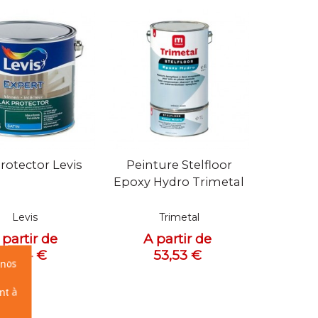
 rapide
Vue rapide
rotector Levis
Peinture Stelfloor
Epoxy Hydro Trimetal
Levis
Trimetal
 partir de
A partir de
51,84 €
53,53 €
 nos
nt à