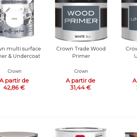
ue rapide
Vue rapide
Vue
n multi surface
Crown Trade Wood
Crow
mer & Undercoat
Primer
U
Crown
Crown
A partir de
A partir de
A
42,86 €
31,44 €