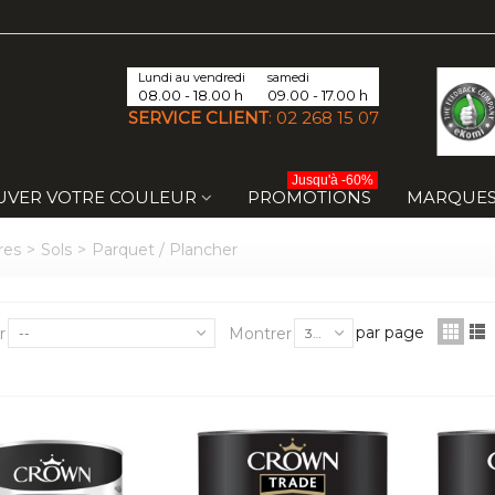
Lundi au vendredi
samedi
08.00 - 18.00 h
09.00 - 17.00 h
SERVICE CLIENT
:
02 268 15 07
Jusqu'à -60%
UVER VOTRE COULEUR
PROMOTIONS
MARQUE
res
>
Sols
>
Parquet / Plancher
par page
r
Montrer
--
30