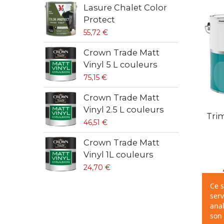
Lasure Chalet Color
C
Protect
V
55,72 €
4
Crown Trade Matt
C
Vinyl 5 L couleurs
V
75,15 €
6
Crown Trade Matt
S
Vinyl 2.5 L couleurs
9
V
Tri
46,51 €
S
Crown Trade Matt
b
Vinyl 1L couleurs
4
24,70 €
Ce s
serv
anal
son 