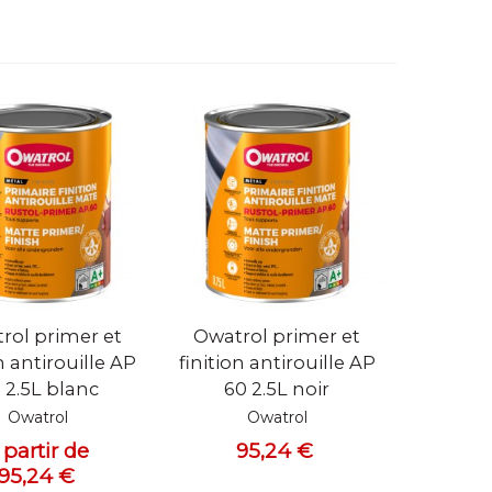
 rapide
Vue rapide
rol primer et
Owatrol primer et
n antirouille AP
finition antirouille AP
 2.5L blanc
60 2.5L noir
Owatrol
Owatrol
 partir de
95,24 €
95,24 €