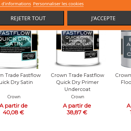
 d'informations
Personnaliser les cookies
REJETER TOUT
J'ACCEPTE
ue rapide
Vue rapide
Vue
n Trade Fastflow
Crown Trade Fastflow
Crown
uick Dry Satin
Quick Dry Primer
Floo
Undercoat
Crown
Crown
A partir de
A partir de
A
40,08 €
38,87 €