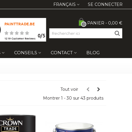
FRANÇAIS
SE CONNECTER
PANIER
-
0,00 €
PAINTTRADE.BE
0
0
/
5
1219
Customer Reviews
S
CONSEILS
CONTACT
BLOG
Tout voir
Montrer 1 - 30 sur 43 produits