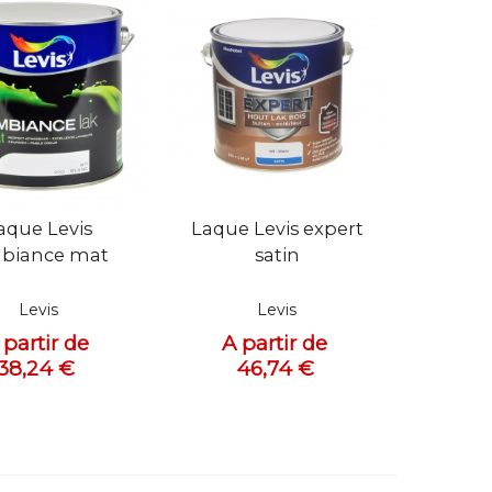
 rapide
Vue rapide
aque Levis
Laque Levis expert
biance mat
satin
Levis
Levis
 partir de
A partir de
38,24 €
46,74 €