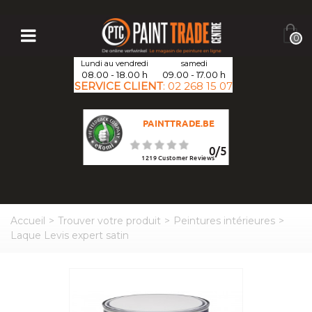
0
Lundi au vendredi
samedi
08.00 - 18.00 h
09.00 - 17.00 h
SERVICE CLIENT
:
02 268 15 07
PAINTTRADE.BE
0
/
5
1219
Customer Reviews
Accueil
>
Trouver votre produit
>
Peintures intérieures
>
Laque Levis expert satin