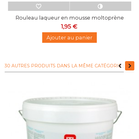
eur en mousse moltoprène
Rouleau la
1,95 €
outer au panier
Ajout
30 AUTRES PRODUITS DANS LA MÊME CATÉGORIE :