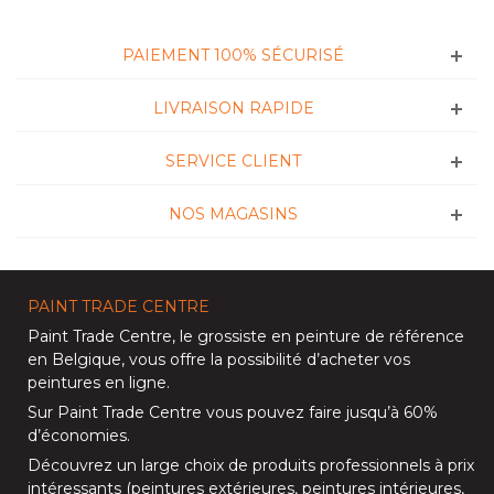
PAIEMENT 100% SÉCURISÉ
LIVRAISON RAPIDE
SERVICE CLIENT
NOS MAGASINS
PAINT TRADE CENTRE
Paint Trade Centre
, le grossiste en peinture de référence
en Belgique, vous offre la possibilité d’
acheter vos
peintures en ligne
.
Sur
Paint Trade Centre
vous pouvez faire jusqu’à
60%
d’économies
.
Découvrez un large choix de produits professionnels à prix
intéressants (
peintures extérieures
,
peintures intérieures
,