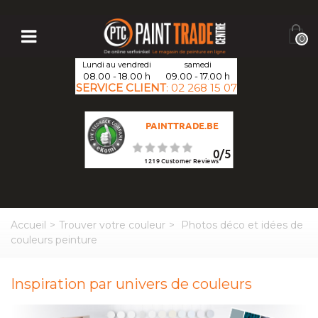
0
Lundi au vendredi
samedi
08.00 - 18.00 h
09.00 - 17.00 h
SERVICE CLIENT
:
02 268 15 07
PAINTTRADE.BE
0
/
5
1219
Customer Reviews
Accueil
>
Trouver votre couleur
>
Photos déco et idées de
couleurs peinture
Inspiration par univers de couleurs