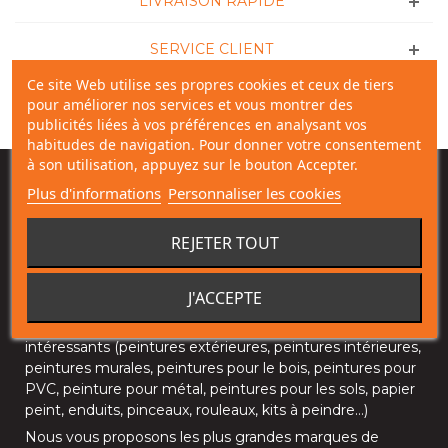
LIVRAISON RAPIDE
SERVICE CLIENT
Ce site Web utilise ses propres cookies et ceux de tiers
NOS MAGASINS
pour améliorer nos services et vous montrer des
publicités liées à vos préférences en analysant vos
habitudes de navigation. Pour donner votre consentement
à son utilisation, appuyez sur le bouton Accepter.
PAINT TRADE CENTRE
Plus d'informations
Personnaliser les cookies
Paint Trade Centre
, le grossiste en peinture de référence
en Belgique, vous offre la possibilité d’
acheter vos
REJETER TOUT
peintures en ligne
.
Sur
Paint Trade Centre
vous pouvez faire jusqu’à
60%
J'ACCEPTE
d’économies
.
Découvrez un large choix de produits professionnels à prix
intéressants (
peintures extérieures
,
peintures intérieures
,
peintures murales
,
peintures pour le bois
,
peintures pour
PVC
,
peinture pour métal
,
peintures pour les sols
, papier
peint, enduits,
pinceaux
,
rouleaux
,
kits à peindre
…)
Nous vous proposons les plus grandes marques de