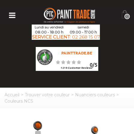
0
Lundi au vendredi
samedi
08.00 - 18.00 h
09.00 - 17.00 h
SERVICE CLIENT
:
02 268 15 07
PAINTTRADE.BE
0
/
5
1219
Customer Reviews
Accueil
>
Trouver votre couleur
>
Nuanciers couleurs
>
Couleurs NCS