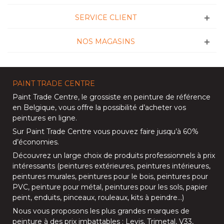
SERVICE CLIENT
NOS MAGASINS
PAINT TRADE CENTRE
Paint Trade Centre
, le grossiste en peinture de référence
en Belgique, vous offre la possibilité d’
acheter vos
peintures en ligne
.
Sur
Paint Trade Centre
vous pouvez faire jusqu’à
60%
d’économies
.
Découvrez un large choix de produits professionnels à prix
intéressants (
peintures extérieures
,
peintures intérieures
,
peintures murales
,
peintures pour le bois
,
peintures pour
PVC
,
peinture pour métal
,
peintures pour les sols
, papier
peint, enduits,
pinceaux
,
rouleaux
,
kits à peindre
…)
Nous vous proposons les plus grandes marques de
peinture à des prix imbattables :
Levis
,
Trimetal
,
V33
,