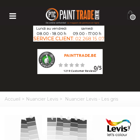
0
Lundi au vendredi
samedi
08.00 - 18.00 h
09.00 - 17.00 h
SERVICE CLIENT
:
02 268 15 07
PAINTTRADE.BE
0
/
5
1219
Customer Reviews
Accueil
>
Nuancier Levis
>
Nuancier Levis - Les gris