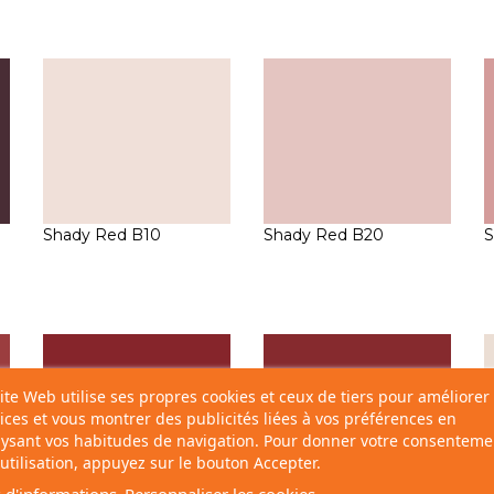
Shady Red B10
Shady Red B20
S
ite Web utilise ses propres cookies et ceux de tiers pour améliorer
ices et vous montrer des publicités liées à vos préférences en
ysant vos habitudes de navigation. Pour donner votre consenteme
utilisation, appuyez sur le bouton Accepter.
 d'informations
Personnaliser les cookies