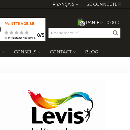
FRANÇAIS
SE CONNECTER
PANIER
-
0,00 €
PAINTTRADE.BE
0
0
/
5
1219
Customer Reviews
S
CONSEILS
CONTACT
BLOG