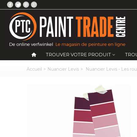
TROUVER VOTRE PRODUIT
TRO
Accueil
>
Nuancier Levis
>
Nuancier Levis - Les ro