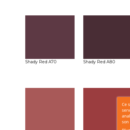
Shady Red A70
Shady Red A80
Ce s
serv
anal
son 
Plus