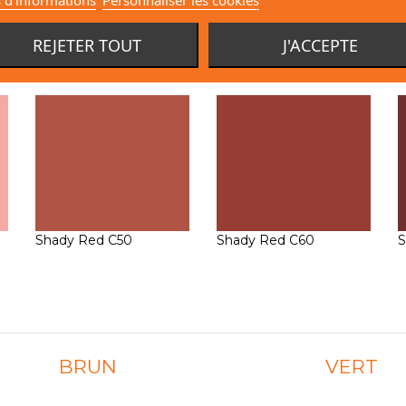
Shady Red B70
Shady Red B80
S
REJETER TOUT
J'ACCEPTE
Shady Red C50
Shady Red C60
S
BRUN
VERT