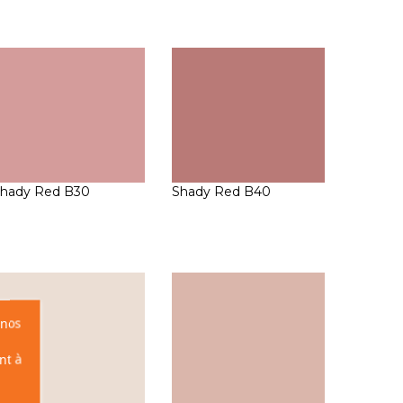
hady Red B30
Shady Red B40
 nos
nt à