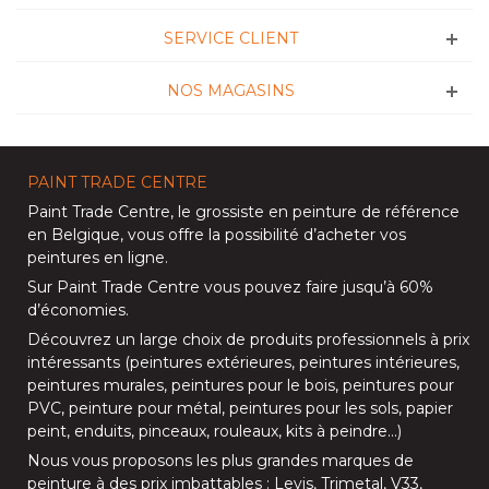
SERVICE CLIENT
NOS MAGASINS
PAINT TRADE CENTRE
Paint Trade Centre
, le grossiste en peinture de référence
en Belgique, vous offre la possibilité d’
acheter vos
peintures en ligne
.
Sur
Paint Trade Centre
vous pouvez faire jusqu’à
60%
d’économies
.
Découvrez un large choix de produits professionnels à prix
intéressants (
peintures extérieures
,
peintures intérieures
,
peintures murales
,
peintures pour le bois
,
peintures pour
PVC
,
peinture pour métal
,
peintures pour les sols
, papier
peint, enduits,
pinceaux
,
rouleaux
,
kits à peindre
…)
Nous vous proposons les plus grandes marques de
peinture à des prix imbattables :
Levis
,
Trimetal
,
V33
,