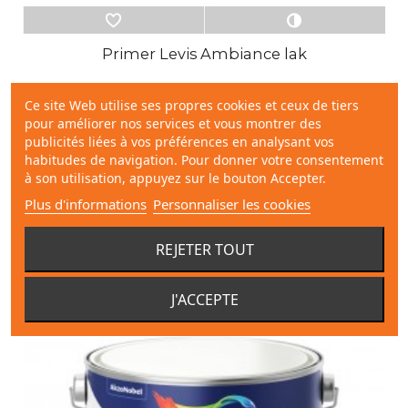
Primer Levis Ambiance lak
Ce site Web utilise ses propres cookies et ceux de tiers
Levis
pour améliorer nos services et vous montrer des
publicités liées à vos préférences en analysant vos
A partir de
habitudes de navigation. Pour donner votre consentement
34,85 €
à son utilisation, appuyez sur le bouton Accepter.
Ajouter au panier
Plus d'informations
Personnaliser les cookies
REJETER TOUT
J'ACCEPTE