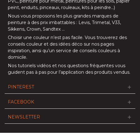
PVC
,
peinture pour métal
,
peintures pour les sols
, papier
peint, enduits,
pinceaux
,
rouleaux
,
kits à peindre
…)
Nous vous proposons les plus grandes marques de
peinture à des prix imbattables :
Levis
,
Trimetal
,
V33
,
Sikkens
,
Crown
,
Sandtex
…
Choisir une couleur n’est pas facile. Vous trouverez des
conseils couleur et des idées déco sur nos
pages
inspiration
, ainsi qu’un service de
conseils couleurs à
domicile
.
Nos
tutoriels vidéos
et nos
questions fréquentes
vous
guident pas à pas pour l’application des produits vendus.
PINTEREST
FACEBOOK
NEWSLETTER