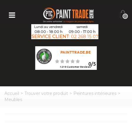
0
Lundi au vendredi
samedi
08.00 - 18.00 h
09.00 - 17.00 h
SERVICE CLIENT
:
02 268 15 07
PAINTTRADE.BE
0
/
5
1219
Customer Reviews
Accueil
>
Trouver votre produit
>
Peintures intérieures
>
Meubles