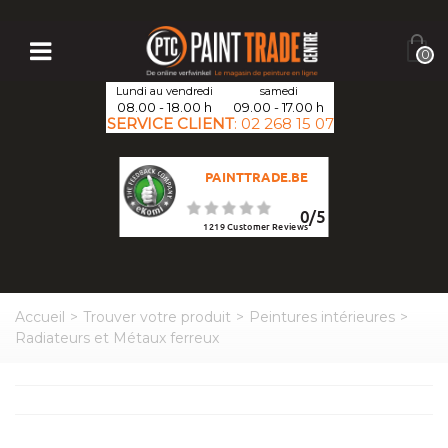
0
Lundi au vendredi
samedi
08.00 - 18.00 h
09.00 - 17.00 h
SERVICE CLIENT
:
02 268 15 07
PAINTTRADE.BE
0
/
5
1219
Customer Reviews
Accueil
>
Trouver votre produit
>
Peintures intérieures
>
Radiateurs et Métaux ferreux