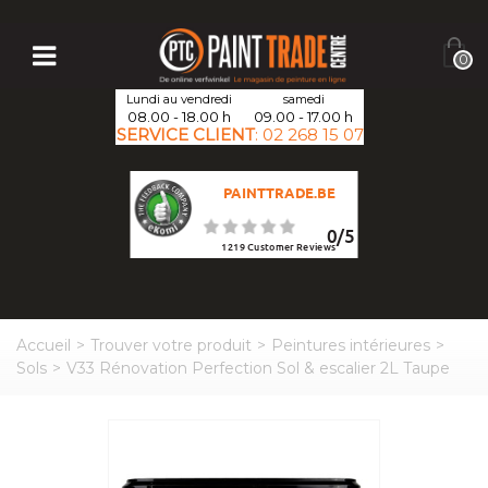
0
Lundi au vendredi
samedi
08.00 - 18.00 h
09.00 - 17.00 h
SERVICE CLIENT
:
02 268 15 07
PAINTTRADE.BE
0
/
5
1219
Customer Reviews
Accueil
>
Trouver votre produit
>
Peintures intérieures
>
Sols
>
V33 Rénovation Perfection Sol & escalier 2L Taupe