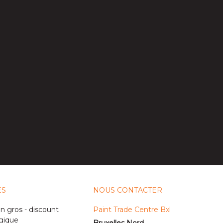
ES
NOUS CONTACTER
n gros - discount
Paint Trade Centre Bxl
gique
Bruxelles Nord