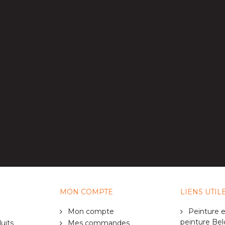
MON COMPTE
LIENS UTIL
Mon compte
Peinture e
peinture Bel
uits
Mes commandes