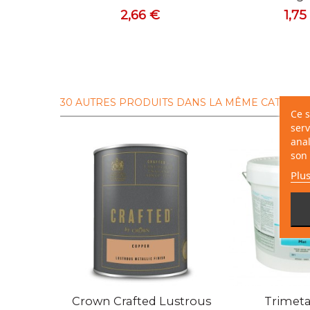
2,66 €
1,75
30 AUTRES PRODUITS DANS LA MÊME CATÉGORI
Ce s
serv
anal
son 
Plus
Crown Crafted Lustrous
Trimeta