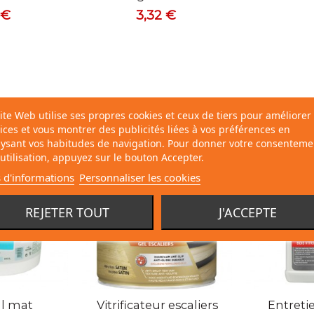
 €
3,32 €
E :
ite Web utilise ses propres cookies et ceux de tiers pour améliorer
ices et vous montrer des publicités liées à vos préférences en
ysant vos habitudes de navigation. Pour donner votre consenteme
utilisation, appuyez sur le bouton Accepter.
 d'informations
Personnaliser les cookies
REJETER TOUT
J'ACCEPTE
l mat
Vitrificateur escaliers
Entreti