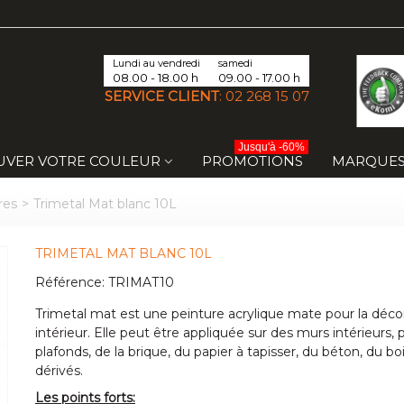
Lundi au vendredi
samedi
08.00 - 18.00 h
09.00 - 17.00 h
SERVICE CLIENT
:
02 268 15 07
Jusqu'à -60%
UVER VOTRE COULEUR
PROMOTIONS
MARQUE
res
>
Trimetal Mat blanc 10L
TRIMETAL MAT BLANC 10L
Référence:
TRIMAT10
Trimetal mat est une peinture acrylique mate pour la déco
intérieur. Elle peut être appliquée sur des murs intérieurs, p
plafonds, de la brique, du papier à tapisser, du béton, du bo
dérivés.
Les points forts: