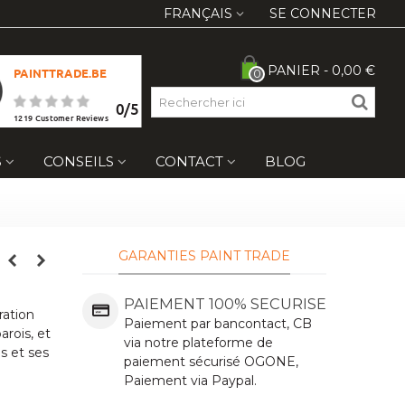
FRANÇAIS
SE CONNECTER
PANIER
-
0,00 €
PAINTTRADE.BE
0
0
/
5
1219
Customer Reviews
S
CONSEILS
CONTACT
BLOG
GARANTIES PAINT TRADE
PAIEMENT 100% SECURISE
ration
Paiement par bancontact, CB
arois, et
via notre plateforme de
is et ses
paiement sécurisé OGONE,
Paiement via Paypal.