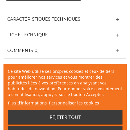
CARACTÉRISTIQUES TECHNIQUES
FICHE TECHNIQUE
COMMENTS(0)
LIVRAISON
Ce site Web utilise ses propres cookies et ceux de tiers
pour améliorer nos services et vous montrer des
publicités liées à vos préférences en analysant vos
MATÉRIEL CONSEILLÉ
habitudes de navigation. Pour donner votre consentement
à son utilisation, appuyez sur le bouton Accepter.
Plus d'informations
Personnaliser les cookies
REJETER TOUT