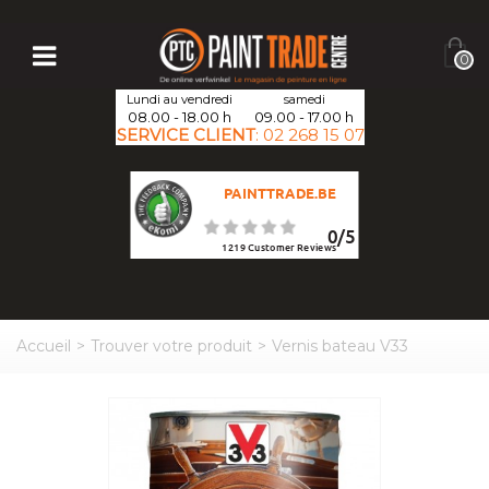
0
Lundi au vendredi
samedi
08.00 - 18.00 h
09.00 - 17.00 h
SERVICE CLIENT
:
02 268 15 07
PAINTTRADE.BE
0
/
5
1219
Customer Reviews
Accueil
>
Trouver votre produit
>
Vernis bateau V33