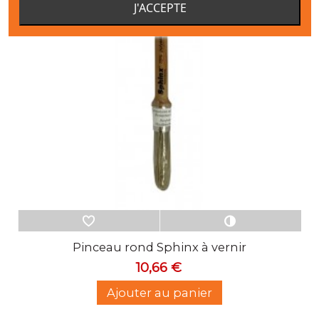
J'ACCEPTE
ernir
Rouleau laqueur en mohai
1,63 €
Ajouter au panier