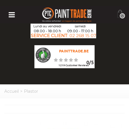
0
Lundi au vendredi
samedi
08.00 - 18.00 h
09.00 - 17.00 h
SERVICE CLIENT
:
02 268 15 07
PAINTTRADE.BE
0
/
5
1219
Customer Reviews
Accueil
>
Plastor