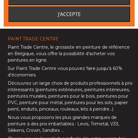
NOS MAGASINS
J'ACCEPTE
PAINT TRADE CENTRE
Paint Trade Centre
, le grossiste en peinture de référence
en Belgique, vous offre la possibilité d’
acheter vos
peintures en ligne
.
Sur
Paint Trade Centre
vous pouvez faire jusqu’à
60%
d’économies
.
Découvrez un large choix de produits professionnels à prix
intéressants (
peintures extérieures
,
peintures intérieures
,
peintures murales
,
peintures pour le bois
,
peintures pour
PVC
,
peinture pour métal
,
peintures pour les sols
, papier
peint, enduits,
pinceaux
,
rouleaux
,
kits à peindre
…)
Nous vous proposons les plus grandes marques de
peinture à des prix imbattables :
Levis
,
Trimetal
,
V33
,
Sikkens
,
Crown
,
Sandtex
…