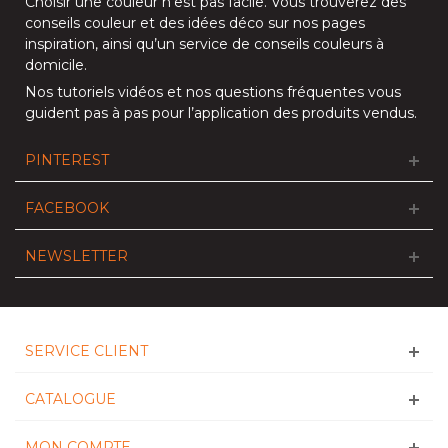
Choisir une couleur n’est pas facile. Vous trouverez des
conseils couleur et des idées déco sur nos
pages
inspiration
, ainsi qu’un service de
conseils couleurs à
domicile
.
Nos
tutoriels vidéos
et nos
questions fréquentes
vous
guident pas à pas pour l’application des produits vendus.
PINTEREST
FACEBOOK
NEWSLETTER
SERVICE CLIENT
CATALOGUE
MON COMPTE