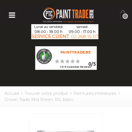
0
Lundi au vendredi
samedi
08.00 - 18.00 h
09.00 - 17.00 h
SERVICE CLIENT
:
02 268 15 07
PAINTTRADE.BE
0
/
5
1219
Customer Reviews
Accueil
>
Trouver votre produit
>
Peintures intérieures
>
Crown Trade Mid Sheen 10L blanc