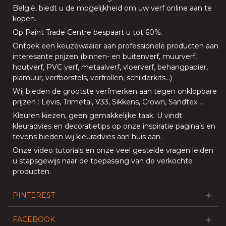
België, biedt u de mogelijkheid om uw
verf online aan te
kopen
.
Op
Paint Trade Centre
bespaart u tot 60%
.
Ontdek een keuzewaaier aan professionele producten aan
interesante prijzen (
binnen
- en
buitenverf
,
muurverf
,
houtverf
,
PVC verf
,
metaalverf
,
vloerverf
, behangpapier,
plamuur,
verfborstels
,
verfrollen
,
schilderkits
…)
Wij bieden de grootste verfmerken aan tegen onklopbare
prijzen
:
Levis
,
Trimetal
,
V33
,
Sikkens
,
Crown
,
Sandtex
…
Kleuren kiezen, geen gemakkelijke taak. U vindt
kleuradvies en decoratietips op onze
inspiratie pagina’s
en
tevens bieden
wij kleuradvies aan huis aan
.
Onze
video tutorials
en onze
veel gestelde vragen
leiden
u stapsgewijs naar de toepassing van de verkochte
producten.
PINTEREST
FACEBOOK