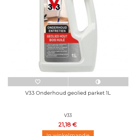
V33 Onderhoud geolied parket 1L
V33
21,18 €
In winkelmandje