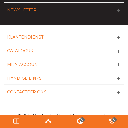
NEWSLETTER
KLANTENDIENST
CATALOGUS
MIJN ACCOUNT
HANDIGE LINKS
CONTACTEER ONS
© 2016 Painttrade. Alle rechten voorbehouden
0
0