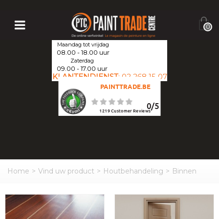
0
Maandag tot vrijdag
08.00 - 18.00 uur
Zaterdag
09.00 - 17.00 uur
KLANTENDIENST
:
02 268 15 07
PAINTTRADE.BE
0
/
5
1219
Customer Reviews
Home
>
Vind uw product
>
Houtbehandeling
>
Binnen