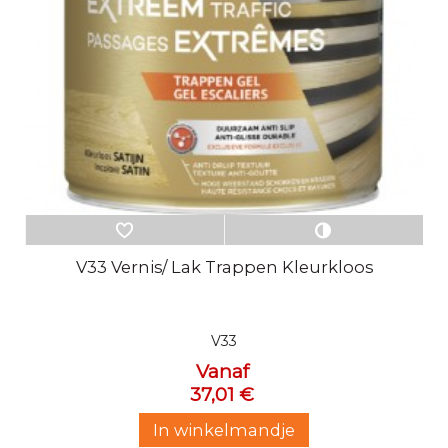
V33 Vernis/ Lak Trappen Kleurkloos
V33
Vanaf
37,01 €
In winkelmandje