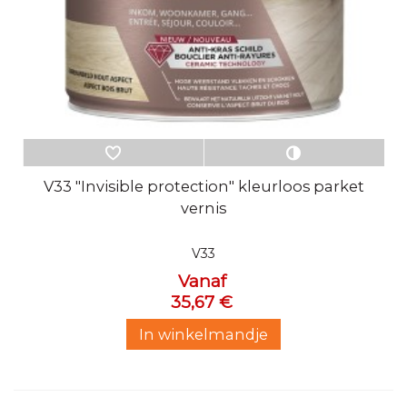
V33 "Invisible protection" kleurloos parket
vernis
V33
Vanaf
35,67 €
In winkelmandje