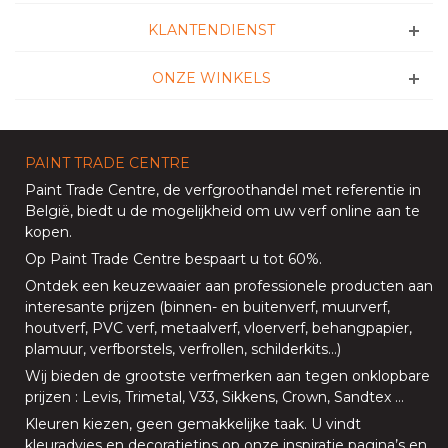
KLANTENDIENST
ONZE WINKELS
PAINT TRADE CENTRE
Paint Trade Centre
, de verfgroothandel met referentie in
België, biedt u de mogelijkheid om uw
verf online aan te
kopen
.
Op
Paint Trade Centre
bespaart u tot 60%
.
Ontdek een keuzewaaier aan professionele producten aan
interesante prijzen (
binnen
- en
buitenverf
,
muurverf
,
houtverf
,
PVC verf
,
metaalverf
,
vloerverf
, behangpapier,
plamuur,
verfborstels
,
verfrollen
,
schilderkits
…)
Wij bieden de grootste verfmerken aan tegen onklopbare
prijzen
:
Levis
,
Trimetal
,
V33
,
Sikkens
,
Crown
,
Sandtex
…
Kleuren kiezen, geen gemakkelijke taak. U vindt
kleuradvies en decoratietips op onze
inspiratie pagina’s
en