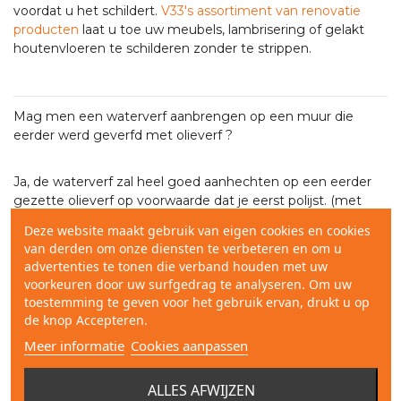
voordat u het schildert.
V33's assortiment van renovatie
producten
laat u toe uw meubels, lambrisering of gelakt
houtenvloeren te schilderen zonder te strippen.
Mag men een waterverf aanbrengen op een muur die
eerder werd geverfd met olieverf ?
Ja, de waterverf zal heel goed aanhechten op een eerder
gezette olieverf op voorwaarde dat je eerst polijst. (met
een schuurmiddel,
Solarine
of ammoniakaal water).
Deze website maakt gebruik van eigen cookies en cookies
Wat moet ik aanbrengen op pre-geverfde deuren?
van derden om onze diensten te verbeteren en om u
De oppervlakte polijsen en overgaan tot een poging met
advertenties te tonen die verband houden met uw
satijnverf op basis van water.
voorkeuren door uw surfgedrag te analyseren. Om uw
toestemming te geven voor het gebruik ervan, drukt u op
de knop Accepteren.
Kan men een acryliek eindlaag aanbrengen op een
Meer informatie
Cookies aanpassen
onderlaag (primer) die geverfd werd met olieverf ?
ALLES AFWIJZEN