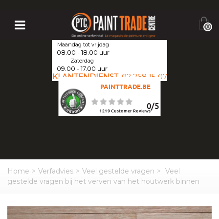
0
Maandag tot vrijdag
08.00 - 18.00 uur
Zaterdag
09.00 - 17.00 uur
KLANTENDIENST
:
02 268 15 07
PAINTTRADE.BE
0
/
5
1219
Customer Reviews
Home
>
Verfadvies
>
Veel gestelde vragen
>
Veel
gestelde vragen bij het verven van het houtwerk binnen