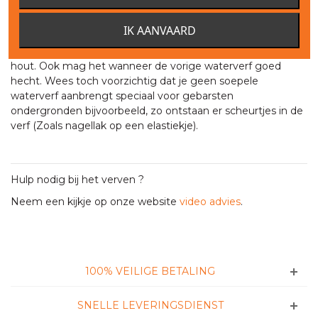
Wij raden dit ten zeerste af.
Mag men een eindlaag op basis van olie aanbrengen op
IK AANVAARD
een onderlaag die geverfd werd met waterverf ?
Ja, voor zover de onderlaag op waterbasis voorzien is voor
hout. Ook mag het wanneer de vorige waterverf goed
hecht. Wees toch voorzichtig dat je geen soepele
waterverf aanbrengt speciaal voor gebarsten
ondergronden bijvoorbeeld, zo ontstaan er scheurtjes in de
verf (Zoals nagellak op een elastiekje).
Hulp nodig bij het verven ?
Neem een kijkje op onze website
video advies
.
100% VEILIGE BETALING
SNELLE LEVERINGSDIENST