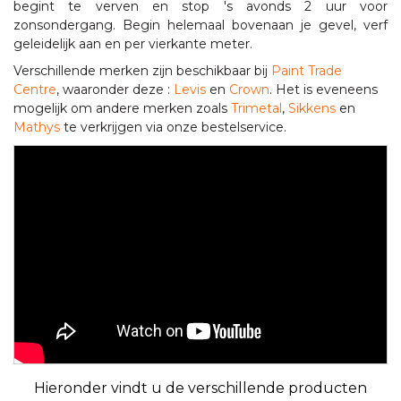
begint te verven en stop 's avonds 2 uur voor
zonsondergang. Begin helemaal bovenaan je gevel, verf
geleidelijk aan en per vierkante meter.
Verschillende merken zijn beschikbaar bij
Paint Trade
Centre
, waaronder deze :
Levis
en
Crown
. Het is eveneens
mogelijk om andere merken zoals
Trimetal
,
Sikkens
en
Mathys
te verkrijgen via onze bestelservice.
Hieronder vindt u de verschillende producten