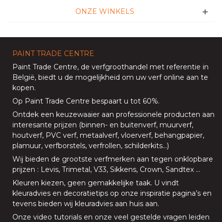
ONZE WINKELS
PAINT TRADE CENTRE
Paint Trade Centre
, de verfgroothandel met referentie in
België, biedt u de mogelijkheid om uw
verf online aan te
kopen
.
Op
Paint Trade Centre
bespaart u tot 60%
.
Ontdek een keuzewaaier aan professionele producten aan
interesante prijzen (
binnen
- en
buitenverf
,
muurverf
,
houtverf
,
PVC verf
,
metaalverf
,
vloerverf
, behangpapier,
plamuur,
verfborstels
,
verfrollen
,
schilderkits
…)
Wij bieden de grootste verfmerken aan tegen onklopbare
prijzen
:
Levis
,
Trimetal
,
V33
,
Sikkens
,
Crown
,
Sandtex
…
Kleuren kiezen, geen gemakkelijke taak. U vindt
kleuradvies en decoratietips op onze
inspiratie pagina’s
en
tevens bieden
wij kleuradvies aan huis aan
.
Onze
video tutorials
en onze
veel gestelde vragen
leiden