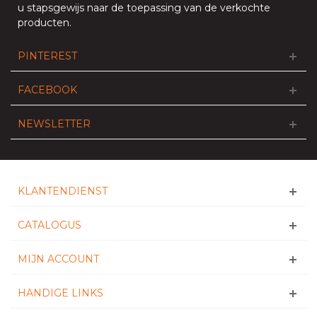
u stapsgewijs naar de toepassing van de verkochte
producten.
PINTEREST
FACEBOOK
NEWSLETTER
KLANTENDIENST
CATALOGUS
MIJN ACCOUNT
HANDIGE LINKS