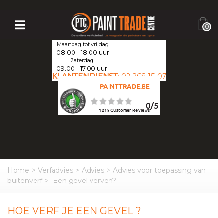
0
Maandag tot vrijdag
08.00 - 18.00 uur
Zaterdag
09.00 - 17.00 uur
KLANTENDIENST
:
02 268 15 07
PAINTTRADE.BE
0
/
5
1219
Customer Reviews
Home
>
Verfadvies
>
Advies
>
Advies voor toepassing van
buitenverf
>
Een gevel verven?
HOE VERF JE EEN GEVEL ?