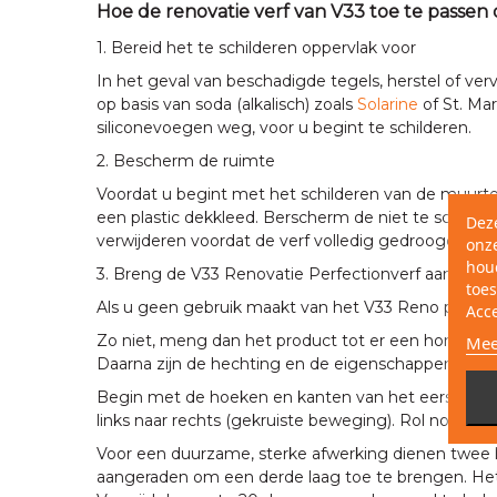
Hoe de renovatie verf van V33 toe te passe
1. Bereid het te schilderen oppervlak voor
In het geval van beschadigde tegels, herstel of ve
op basis van soda (alkalisch) zoals
Solarine
of St. Ma
siliconevoegen weg, voor u begint te schilderen.
2. Bescherm de ruimte
Voordat u begint met het schilderen van de muurtege
een plastic dekkleed. Berscherm de niet te schilder
Dez
verwijderen voordat de verf volledig gedroogd is.
onze
hou
3. Breng de V33 Renovatie Perfectionverf aan.
toes
Als u geen gebruik maakt van het V33 Reno product
Acc
Zo niet, meng dan het product tot er een homogen
Mee
Daarna zijn de hechting en de eigenschappen niet 
Begin met de hoeken en kanten van het eerste te sch
links naar rechts (gekruiste beweging). Rol nogmaa
Voor een duurzame, sterke afwerking dienen twee la
aangeraden om een derde laag toe te brengen. Het 