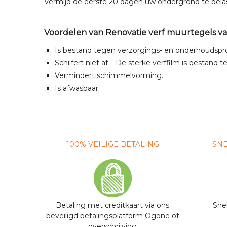
Vermijd de eerste 20 dagen uw ondergrond te belas
Voordelen van Renovatie verf muurtegels v
Is bestand tegen verzorgings- en onderhoudsprod
Schilfert niet af – De sterke verffilm is bestan
Vermindert schimmelvorming.
Is afwasbaar.
100% VEILIGE BETALING
SNE
Betaling met creditkaart via ons
Sne
beveiligd betalingsplatform Ogone of
overschrijving