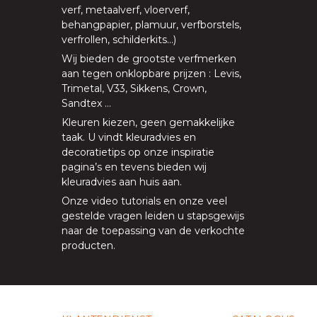
verf
,
metaalverf
,
vloerverf
,
behangpapier, plamuur,
verfborstels
,
verfrollen
,
schilderkits
…)
Wij bieden de grootste verfmerken
aan tegen onklopbare prijzen
:
Levis
,
Trimetal
,
V33
,
Sikkens
,
Crown
,
Sandtex
…
Kleuren kiezen, geen gemakkelijke
taak. U vindt kleuradvies en
decoratietips op onze
inspiratie
pagina’s
en tevens bieden
wij
kleuradvies aan huis aan
.
Onze
video tutorials
en onze
veel
gestelde vragen
leiden u stapsgewijs
naar de toepassing van de verkochte
producten.