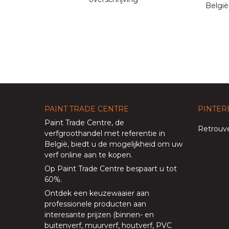
België
PAINT TRADE CENTRE
PINTER
Paint Trade Centre
, de
Retrouve
verfgroothandel met referentie in
België, biedt u de mogelijkheid om uw
verf online aan te kopen
.
Op
Paint Trade Centre
bespaart u tot
60%
.
Ontdek een keuzewaaier aan
professionele producten aan
interesante prijzen (
binnen
- en
buitenverf
,
muurverf
,
houtverf
,
PVC