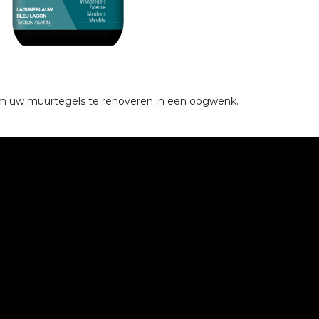
 om uw muurtegels te renoveren in een oogwenk.