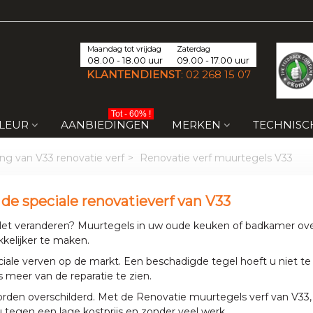
Maandag tot vrijdag
Zaterdag
08.00 - 18.00 uur
09.00 - 17.00 uur
KLANTENDIENST
:
02 268 15 07
Tot - 60% !
KLEUR
AANBIEDINGEN
MERKEN
TECHNISC
ng van V33 renovatie verf
>
Renovatie verf muurtegels V33
e speciale renovatieverf van V33
ilet veranderen? Muurtegels in uw oude keuken of badkamer overs
kelijker te maken.
eciale verven op de markt. Een beschadigde tegel hoeft u niet t
s meer van de reparatie te zien.
n worden overschilderd. Met de Renovatie muurtegels verf van V33,
 tegen een lage kostprijs en zonder veel werk.