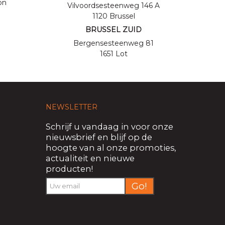
on
Vilvoordsesteenweg
146 A
1120 Brussel
BRUSSEL ZUID
Bergensesteenweg 81
1651 Lot
NEWSLETTER
Schrijf u vandaag in voor onze
nieuwsbrief en blijf op de
hoogte van al onze promoties,
actualiteit en nieuwe
producten!
Go!