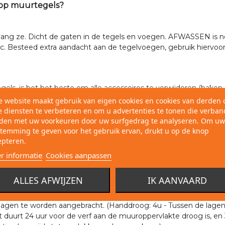
n op muurtegels?
rvang ze. Dicht de gaten in de tegels en voegen. AFWASSEN is no
rc. Besteed extra aandacht aan de tegelvoegen, gebruik hiervoor
ls, is het het beste om alle accessoires te verwijderen (haken, 
en oppervlaktes af met plakband. (Plinten, pluggen en knopjes, k
e website maakt gebruik van eigen cookies en cookies van derden
 diensten te verbeteren en om u advertenties te tonen die verban
den met uw voorkeuren door uw surfgedrag te analyseren. Om uw
temming te geven voor het gebruik ervan, drukt u op de knop
, dient u een speciale tegelprimergebruiken, zie
deze Video
.
epteren.
e textuur wordt verkregen. De verf waaraan het additief is to
r informatie
Cookies aanpassen
meer hetzelfde.
ALLES AFWIJZEN
IK AANVAARD
ilderen oppervlak. Verdeel de verf gelijkmatig op de rol, en ro
ls van boven naar beneden voor een perfect resultaat.
gen te worden aangebracht. (Handdroog: 4u - Tussen de lagen: 24u
duurt 24 uur voor de verf aan de muuroppervlakte droog is, en 