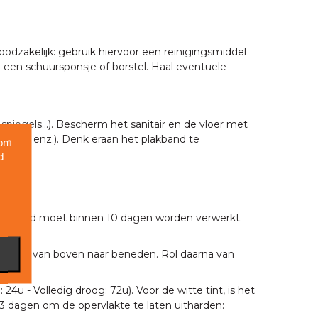
odzakelijk: gebruik hiervoor een reinigingsmiddel
 een schuursponsje of borstel. Haal eventuele
spiegels...). Bescherm het sanitair en de vloer met
ranen, enz.). Denk eraan het plakband te
 om
d
egevoegd moet binnen 10 dagen worden verwerkt.
l ze uit van boven naar beneden. Rol daarna van
 - Volledig droog: 72u). Voor de witte tint, is het
3 dagen om de opervlakte te laten uitharden: