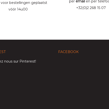
per
email
en per telefo
 voor bestellingen geplaatst
+32(0)2 268 15 07
vóór 14u00
EST
FACEBOOK
z nous sur Pinterest!