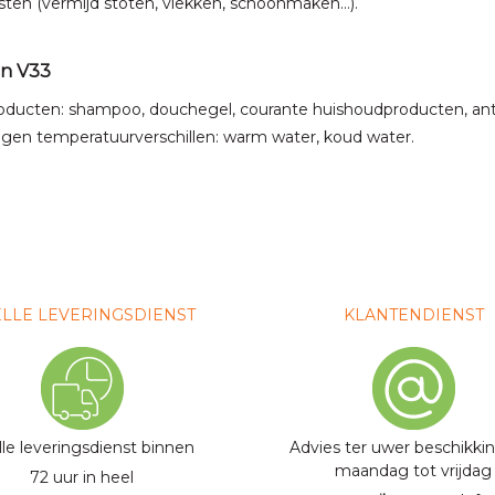
ten (vermijd stoten, vlekken, schoonmaken…).
an V33
ucten: shampoo, douchegel, courante huishoudproducten, antika
d tegen temperatuurverschillen: warm water, koud water.
LLE LEVERINGSDIENST
KLANTENDIENST
lle leveringsdienst binnen
Advies ter uwer beschikki
maandag tot vrijdag
72 uur in heel