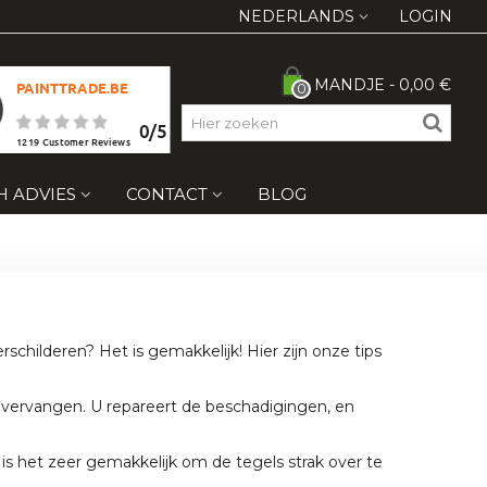
NEDERLANDS
LOGIN
MANDJE
-
0,00 €
PAINTTRADE.BE
0
0
/
5
1219
Customer Reviews
H ADVIES
CONTACT
BLOG
childeren? Het is gemakkelijk! Hier zijn onze tips
e vervangen. U repareert de beschadigingen, en
 is het zeer gemakkelijk om de tegels strak over te