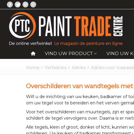
VIND UW PRODUCT
VIND UW 
Home
>
Verfadvies
>
Advies
>
Advies voor toepassi
Overschilderen van wandtegels met d
Wilt u de inrichting van uw keuken, badkamer of to
om uw tegel voor te bereiden en het verven gemak
Voor het overschilderen van muurtegels, zijn er sp
schildert de tegel vervolgens over. Daarna is er niet
Alle tegels, klein of groot, donker of licht, kunne
schilderen. Uw keuken of badkamer transformeert u