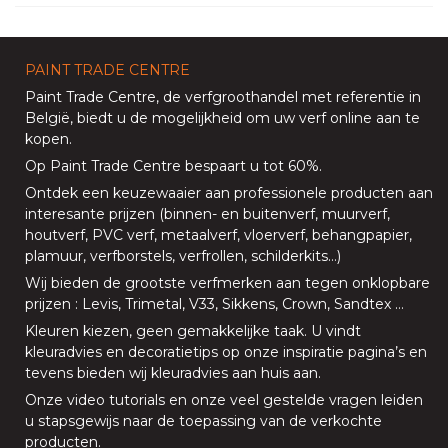
PAINT TRADE CENTRE
Paint Trade Centre
, de verfgroothandel met referentie in
België, biedt u de mogelijkheid om uw
verf online aan te
kopen
.
Op
Paint Trade Centre
bespaart u tot 60%
.
Ontdek een keuzewaaier aan professionele producten aan
interesante prijzen (
binnen
- en
buitenverf
,
muurverf
,
houtverf
,
PVC verf
,
metaalverf
,
vloerverf
, behangpapier,
plamuur,
verfborstels
,
verfrollen
,
schilderkits
…)
Wij bieden de grootste verfmerken aan tegen onklopbare
prijzen
:
Levis
,
Trimetal
,
V33
,
Sikkens
,
Crown
,
Sandtex
…
Kleuren kiezen, geen gemakkelijke taak. U vindt
kleuradvies en decoratietips op onze
inspiratie pagina’s
en
tevens bieden
wij kleuradvies aan huis aan
.
Onze
video tutorials
en onze
veel gestelde vragen
leiden
u stapsgewijs naar de toepassing van de verkochte
producten.