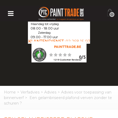
0
Maandag tot vrijdag
08.00 - 18.00 uur
Zaterdag
09.00 - 17.00 uur
KLANTENDIENST
:
02 268 15 07
PAINTTRADE.BE
0
/
5
1219
Customer Reviews
Home
>
Verfadvies
>
Advies
>
Advies voor toepassing van
binnenverf
>
Een gelambriseerd plafond verven zonder te
schuren ?