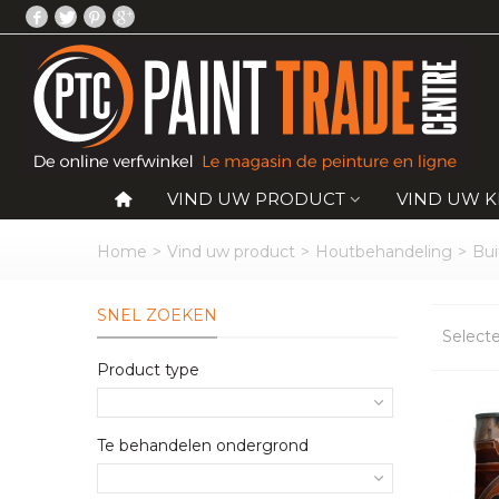
VIND UW PRODUCT
VIND UW 
Home
>
Vind uw product
>
Houtbehandeling
>
Bui
SNEL ZOEKEN
Select
Product type
Te behandelen ondergrond