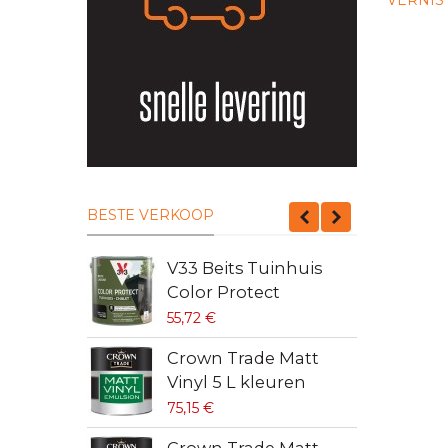
BESTE VERKOOP
V33 Beits Tuinhuis
C
Color Protect
V
55,72 €
4
Crown Trade Matt
C
Vinyl 5 L kleuren
V
75,15 €
6