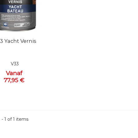
l bekijken
3 Yacht Vernis
V33
Vanaf
77,95 €
 - 1 of 1 items