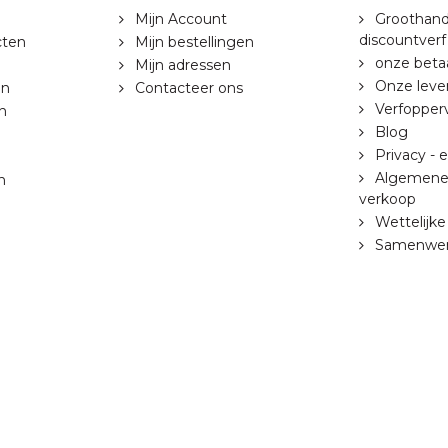
Mijn Account
Groothandel
discountverf
cten
Mijn bestellingen
onze beta
Mijn adressen
Onze lev
en
Contacteer ons
Verfopper
n
Blog
Privacy - 
Algemene 
n
verkoop
Wettelijke
Samenwer