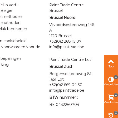
 in verf -
Paint Trade Centre
 België
Brussel
almethoden
Brussel Noord
ermethoden
Vilvoordsesteenweg 146
vlak berekenen
A
1120 Brussel
en cookiebeleid
+32(0)2 268 15 07
voorwaarden voor de
info@painttrade.be
 bepalingen
Paint Trade Centre Lot
king
Brussel Zuid
Top
Bergensesteenweg 81
0
1651 Lot
+32(0)2 669 04 30
Vergelijk
info@painttrade.be
0
BTW nummer :
Winkelw
BE 0432260704
0