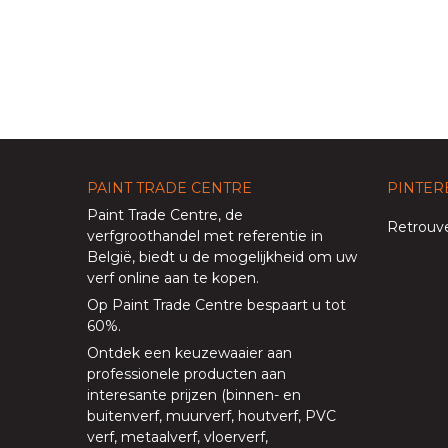
PAINT TRADE CENTRE
PINTER
Paint Trade Centre
, de
Retrouve
verfgroothandel met referentie in
België, biedt u de mogelijkheid om uw
verf online aan te kopen
.
Op
Paint Trade Centre
bespaart u tot
60%
.
Ontdek een keuzewaaier aan
professionele producten aan
interesante prijzen (
binnen
- en
buitenverf
,
muurverf
,
houtverf
,
PVC
verf
,
metaalverf
,
vloerverf
,