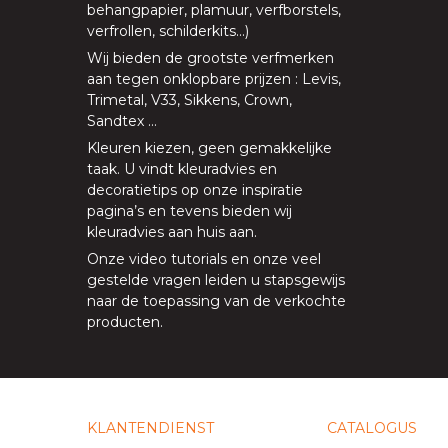
behangpapier, plamuur,
verfborstels
,
verfrollen
,
schilderkits
…)
Wij bieden de grootste verfmerken
aan tegen onklopbare prijzen
:
Levis
,
Trimetal
,
V33
,
Sikkens
,
Crown
,
Sandtex
…
Kleuren kiezen, geen gemakkelijke
taak. U vindt kleuradvies en
decoratietips op onze
inspiratie
pagina’s
en tevens bieden
wij
kleuradvies aan huis aan
.
Onze
video tutorials
en onze
veel
gestelde vragen
leiden u stapsgewijs
naar de toepassing van de verkochte
producten.
KLANTENDIENST
CATALOGUS