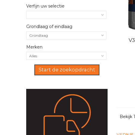
Verfijn uw selectie
Grondlaag of eindlaag
Grondlaag
Sne
V3
Merken
Alles
Start de zoekopdracht
Bekijk 1
VERNIS