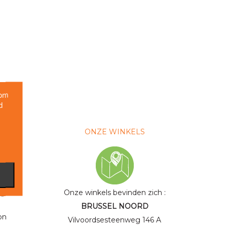
 om
d
ONZE WINKELS
ng van
Onze winkels bevinden zich
:
BRUSSEL NOORD
on
Vilvoordsesteenweg
146 A