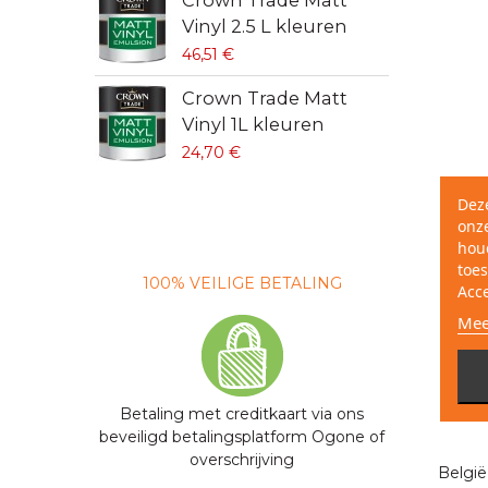
Crown Trade Matt
S
Vinyl 2.5 L kleuren
9
46,51 €
S
Crown Trade Matt
w
Vinyl 1L kleuren
4
24,70 €
Dez
onze
hou
toes
100% VEILIGE BETALING
SNE
Acc
Mee
Betaling met creditkaart via ons
Sne
beveiligd betalingsplatform Ogone of
overschrijving
België