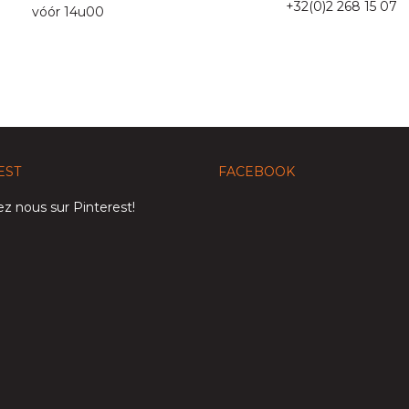
+32(0)2 268 15 07
vóór 14u00
EST
FACEBOOK
z nous sur Pinterest!