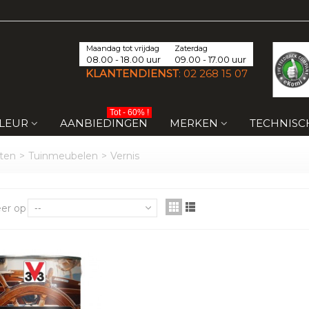
Maandag tot vrijdag
Zaterdag
08.00 - 18.00 uur
09.00 - 17.00 uur
KLANTENDIENST
:
02 268 15 07
Tot - 60% !
KLEUR
AANBIEDINGEN
MERKEN
TECHNISC
ten
>
Tuinmeubelen
>
Vernis
eer op
--