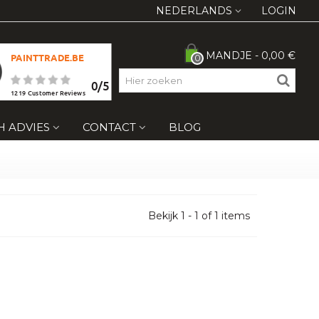
NEDERLANDS
LOGIN
MANDJE
-
0,00 €
PAINTTRADE.BE
0
0
/
5
1219
Customer Reviews
H ADVIES
CONTACT
BLOG
Bekijk 1 - 1 of 1 items