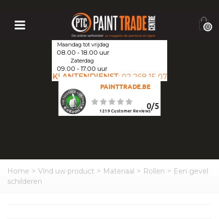
0
Maandag tot vrijdag
08.00 - 18.00 uur
Zaterdag
09.00 - 17.00 uur
KLANTENDIENST
:
02 268 15 07
PAINTTRADE.BE
0
/
5
1219
Customer Reviews
Home
>
Vind uw product
>
Materiaal
>
Rollen
>
Een gevel
schilderen