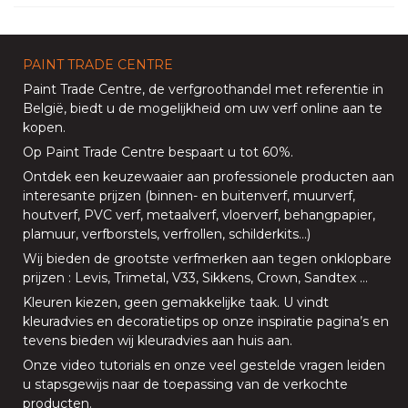
PAINT TRADE CENTRE
Paint Trade Centre
, de verfgroothandel met referentie in
België, biedt u de mogelijkheid om uw
verf online aan te
kopen
.
Op
Paint Trade Centre
bespaart u tot 60%
.
Ontdek een keuzewaaier aan professionele producten aan
interesante prijzen (
binnen
- en
buitenverf
,
muurverf
,
houtverf
,
PVC verf
,
metaalverf
,
vloerverf
, behangpapier,
plamuur,
verfborstels
,
verfrollen
,
schilderkits
…)
Wij bieden de grootste verfmerken aan tegen onklopbare
prijzen
:
Levis
,
Trimetal
,
V33
,
Sikkens
,
Crown
,
Sandtex
…
Kleuren kiezen, geen gemakkelijke taak. U vindt
kleuradvies en decoratietips op onze
inspiratie pagina’s
en
tevens bieden
wij kleuradvies aan huis aan
.
Onze
video tutorials
en onze
veel gestelde vragen
leiden
u stapsgewijs naar de toepassing van de verkochte
producten.