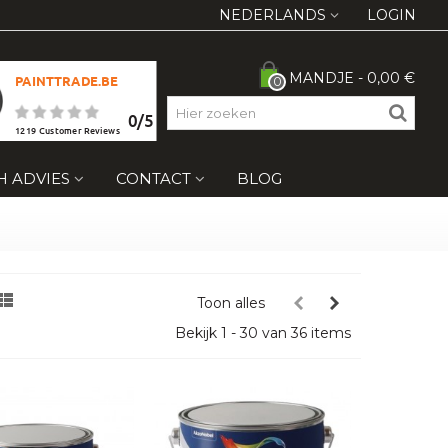
NEDERLANDS
LOGIN
MANDJE
-
0,00 €
PAINTTRADE.BE
0
0
/
5
1219
Customer Reviews
H ADVIES
CONTACT
BLOG
Toon alles
Bekijk 1 - 30 van 36 items