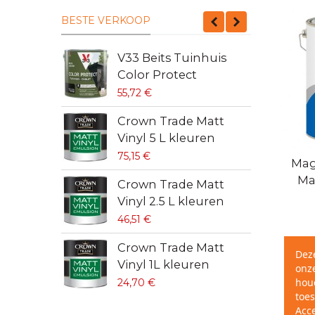
BESTE VERKOOP
V33 Beits Tuinhuis
C
Color Protect
V
55,72 €
4
Crown Trade Matt
C
Vinyl 5 L kleuren
V
75,15 €
6
Sne
Mag
Ma
Crown Trade Matt
S
Vinyl 2.5 L kleuren
9
46,51 €
S
Crown Trade Matt
Dez
w
Vinyl 1L kleuren
onze
4
hou
24,70 €
toes
Acc