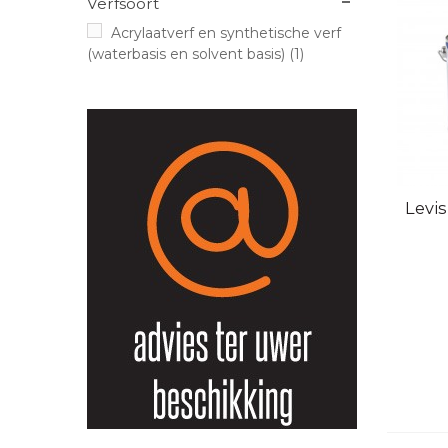
Verfsoort
Acrylaatverf en synthetische verf
(waterbasis en solvent basis)
(1)
Sne
Levis