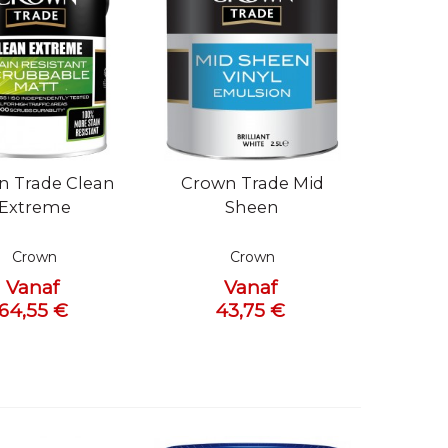
bekijken
Snel bekijken
n Trade Clean
Crown Trade Mid
Extreme
Sheen
Crown
Crown
Vanaf
Vanaf
64,55 €
43,75 €