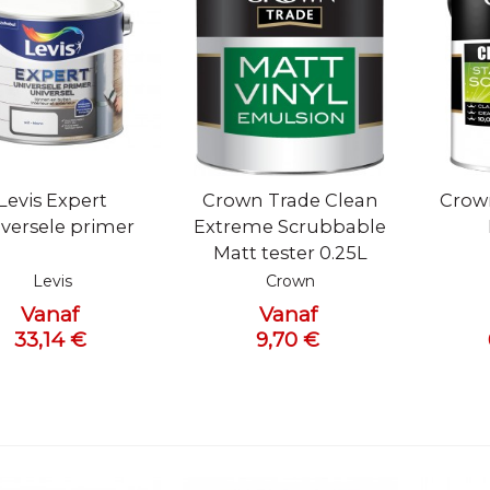
l bekijken
Snel bekijken
Snel 
Levis Expert
Crown Trade Clean
Crow
versele primer
Extreme Scrubbable
Matt tester 0.25L
Levis
Crown
Vanaf
Vanaf
33,14 €
9,70 €