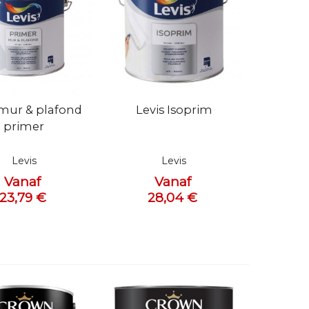
bekijken
Snel bekijken
 mur & plafond
Levis Isoprim
primer
Levis
Levis
Vanaf
Vanaf
23,79 €
28,04 €