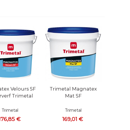
bekijken
Snel bekijken
tex Velours SF
Trimetal Magnatex
verf Trimetal
Mat SF
Trimetal
Trimetal
176,85 €
169,01 €