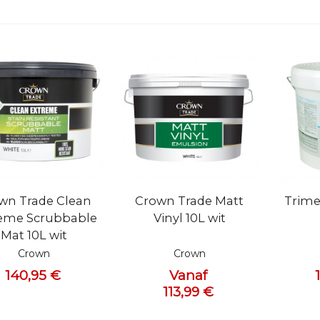
l bekijken
Snel bekijken
Snel 
wn Trade Clean
Crown Trade Matt
Trime
eme Scrubbable
Vinyl 10L wit
Mat 10L wit
Crown
Crown
140,95 €
Vanaf
113,99 €