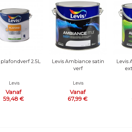
l bekijken
Snel bekijken
Snel 
 plafondverf 2.5L
Levis Ambiance satin
Levis
verf
ex
Levis
Levis
Vanaf
Vanaf
59,48 €
67,99 €