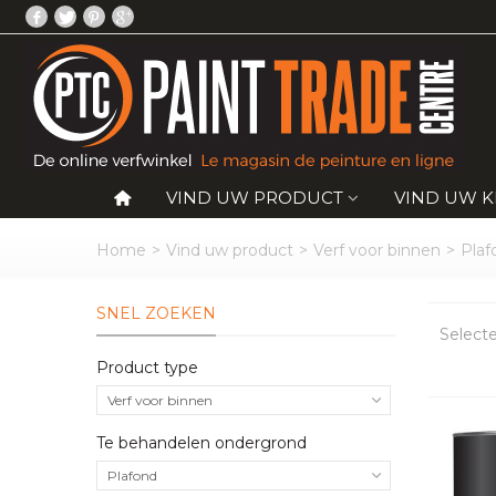
VIND UW PRODUCT
VIND UW 
Home
>
Vind uw product
>
Verf voor binnen
>
Plaf
SNEL ZOEKEN
Select
Product type
Verf voor binnen
Te behandelen ondergrond
Plafond