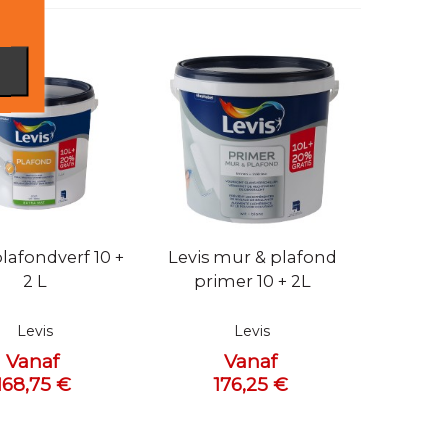
bekijken
Snel bekijken
plafondverf 10 +
Levis mur & plafond
2 L
primer 10 + 2L
Levis
Levis
Vanaf
Vanaf
168,75 €
176,25 €