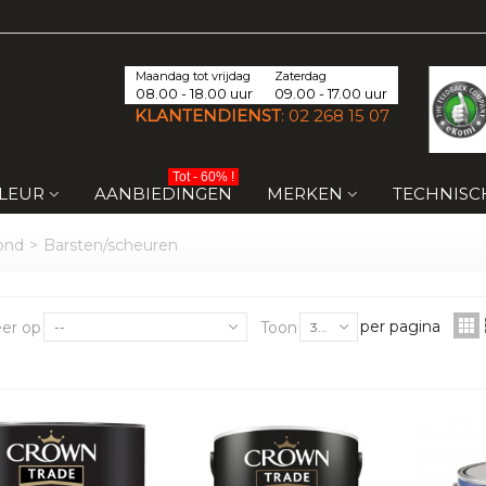
Maandag tot vrijdag
Zaterdag
08.00 - 18.00 uur
09.00 - 17.00 uur
KLANTENDIENST
:
02 268 15 07
Tot - 60% !
KLEUR
AANBIEDINGEN
MERKEN
TECHNISC
ond
>
Barsten/scheuren
per pagina
eer op
Toon
--
30