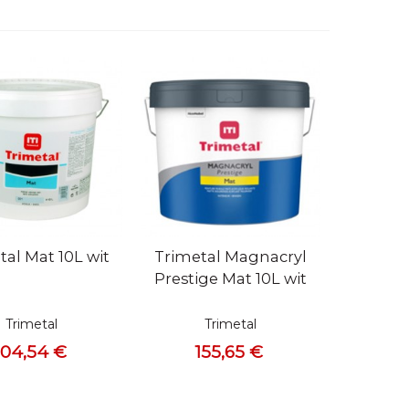
bekijken
Snel bekijken
tal Mat 10L wit
Trimetal Magnacryl
Prestige Mat 10L wit
Trimetal
Trimetal
104,54 €
155,65 €