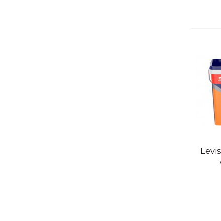
Sne
Levi