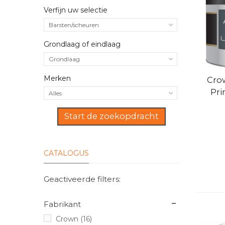
Verfijn uw selectie
Barsten/scheuren
Grondlaag of eindlaag
Grondlaag
Merken
Sne
Crow
Pri
Alles
Start de zoekopdracht
CATALOGUS
Geactiveerde filters:
Fabrikant
Crown
(16)