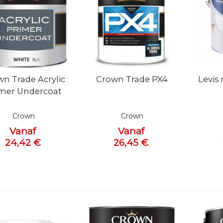
l bekijken
Snel bekijken
Snel 
n Trade Acrylic
Crown Trade PX4
Levis
mer Undercoat
Crown
Crown
Vanaf
Vanaf
24,42 €
26,45 €