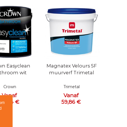
bekijken
Snel bekijken
wn Easyclean
Magnatex Velours SF
throom wit
muurverf Trimetal
Crown
Trimetal
Vanaf
Vanaf
27,04 €
59,86 €
 om
d