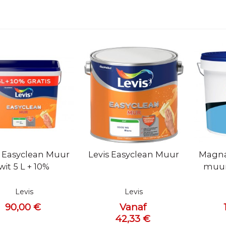
l bekijken
Snel bekijken
Snel 
s Easyclean Muur
Levis Easyclean Muur
Magna
wit 5 L + 10%
muur
Levis
Levis
90,00 €
Vanaf
42,33 €