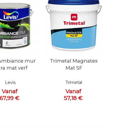
bekijken
Snel bekijken
 Ambiance mur
Trimetal Magnatex
tra mat verf
Mat SF
Levis
Trimetal
Vanaf
Vanaf
67,99 €
57,18 €