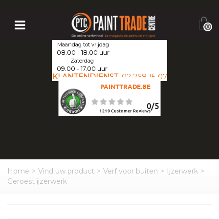
0
Maandag tot vrijdag
08.00 - 18.00 uur
Zaterdag
09.00 - 17.00 uur
KLANTENDIENST
:
02 268 15 07
PAINTTRADE.BE
0
/
5
1219
Customer Reviews
Home
>
Vind uw product
>
Verf voor buiten
>
Ijzerwerk
>
Geroest ijzerwerk