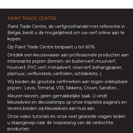
PAINT TRADE CENTRE
Paint Trade Centre
, de verfgroothandel met referentie in
België, biedt u de mogelijkheid om uw
verf online aan te
kopen
.
Op
Paint Trade Centre
bespaart u tot 60%
.
Ontdek een keuzewaaier aan professionele producten aan
interesante prijzen (
binnen
- en
buitenverf
,
muurverf
,
houtverf
,
PVC verf
,
metaalverf
,
vloerverf
, behangpapier,
plamuur,
verfborstels
,
verfrollen
,
schilderkits
…)
Wij bieden de grootste verfmerken aan tegen onklopbare
prijzen
:
Levis
,
Trimetal
,
V33
,
Sikkens
,
Crown
,
Sandtex
…
Kleuren kiezen, geen gemakkelijke taak. U vindt
kleuradvies en decoratietips op onze
inspiratie pagina’s
en
tevens bieden
wij kleuradvies aan huis aan
.
Onze
video tutorials
en onze
veel gestelde vragen
leiden
u stapsgewijs naar de toepassing van de verkochte
producten.