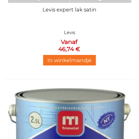
Levis expert lak satin
Levis
Vanaf
46,74 €
In winkelmandje