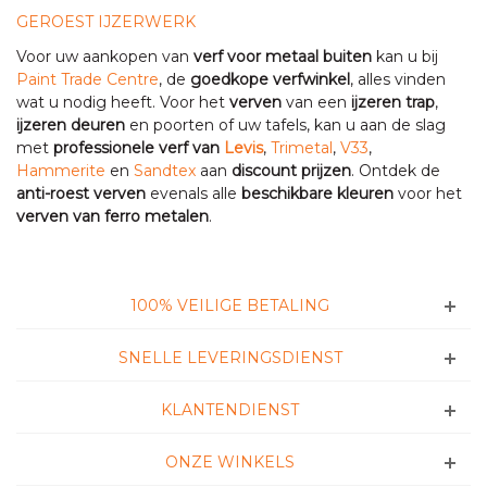
GEROEST IJZERWERK
Voor uw aankopen van
verf voor metaal buiten
kan u bij
Paint Trade Centre
, de
goedkope verfwinkel
, alles vinden
wat u nodig heeft. Voor het
verven
van een
ijzeren trap
,
ijzeren deuren
en poorten of uw tafels, kan u aan de slag
met
professionele verf van
Levis
,
Trimetal
,
V33
,
Hammerite
en
Sandtex
aan
discount prijzen
. Ontdek de
anti-roest verven
evenals alle
beschikbare kleuren
voor het
verven van ferro metalen
.
100% VEILIGE BETALING
SNELLE LEVERINGSDIENST
KLANTENDIENST
ONZE WINKELS