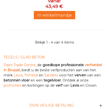
Vanaf
43,49 €
In winkelmandje
Bekijk 1 - 4 van 4 items
TEGELS / GLAD BETON
Paint Trade Centre
, de
goedkope professionele
verfwinkel
in Brussel
, biedt u de beste verfproducten aan van het
merk
Levis
,
Trimetal
en
Sandtex
voor het
verven
van een
betonnen vloer
en een
tegelvloer
. Ontdek al onze
promoties
en kortingen op de
verf
van
Levis
en Crown.
100% VEILIGE BETALING