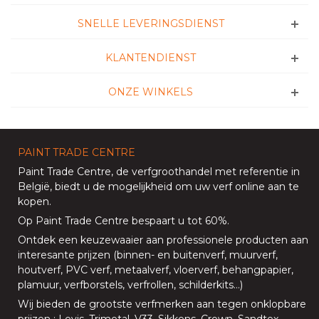
SNELLE LEVERINGSDIENST
KLANTENDIENST
ONZE WINKELS
PAINT TRADE CENTRE
Paint Trade Centre
, de verfgroothandel met referentie in
België, biedt u de mogelijkheid om uw
verf online aan te
kopen
.
Op
Paint Trade Centre
bespaart u tot 60%
.
Ontdek een keuzewaaier aan professionele producten aan
interesante prijzen (
binnen
- en
buitenverf
,
muurverf
,
houtverf
,
PVC verf
,
metaalverf
,
vloerverf
, behangpapier,
plamuur,
verfborstels
,
verfrollen
,
schilderkits
…)
Wij bieden de grootste verfmerken aan tegen onklopbare
prijzen
:
Levis
,
Trimetal
,
V33
,
Sikkens
,
Crown
,
Sandtex
…