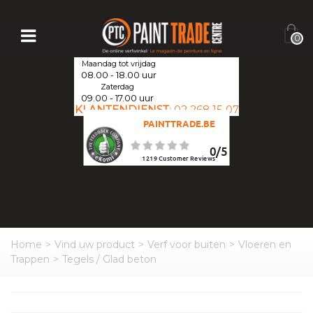
0
Maandag tot vrijdag
08.00 - 18.00 uur
Zaterdag
09.00 - 17.00 uur
KLANTENDIENST
:
02 268 15 07
PAINTTRADE.BE
0
/
5
1219
Customer Reviews
Home
>
Vind uw product
>
Verf voor buiten
>
Vloeren en
Trappen
>
Tegels / Glad beton