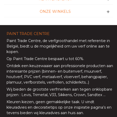
ONZE WINKELS
PAINT TRADE CENTRE
Paint Trade Centre
, de verfgroothandel met referentie in
België, biedt u de mogelijkheid om uw
verf online aan te
kopen
.
Op
Paint Trade Centre
bespaart u tot 60%
.
Ontdek een keuzewaaier aan professionele producten aan
interesante prijzen (
binnen
- en
buitenverf
,
muurverf
,
houtverf
,
PVC verf
,
metaalverf
,
vloerverf
, behangpapier,
plamuur,
verfborstels
,
verfrollen
,
schilderkits
…)
Wij bieden de grootste verfmerken aan tegen onklopbare
prijzen
:
Levis
,
Trimetal
,
V33
,
Sikkens
,
Crown
,
Sandtex
…
Kleuren kiezen, geen gemakkelijke taak. U vindt
kleuradvies en decoratietips op onze
inspiratie pagina’s
en
tevens bieden
wij kleuradvies aan huis aan
.