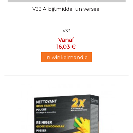
V33 Afbijtmiddel universeel
V33
Vanaf
16,03 €
In winkelmandje