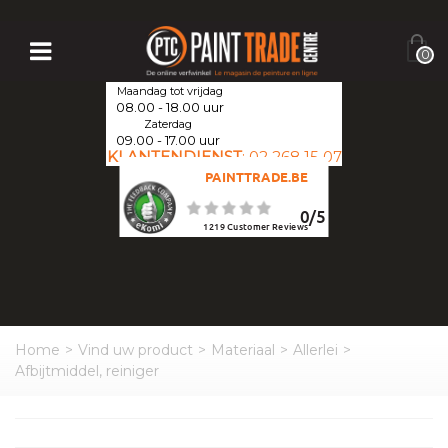
0
Maandag tot vrijdag
08.00 - 18.00 uur
Zaterdag
09.00 - 17.00 uur
KLANTENDIENST
:
02 268 15 07
PAINTTRADE.BE
0
/
5
1219
Customer Reviews
Home
>
Vind uw product
>
Materiaal
>
Allerlei
>
Afbijtmiddel, reiniger