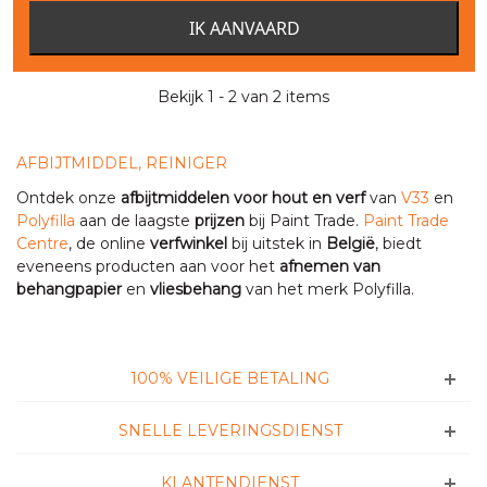
IK AANVAARD
Bekijk 1 - 2 van 2 items
AFBIJTMIDDEL, REINIGER
Ontdek onze
afbijtmiddelen voor hout en verf
van
V33
en
Polyfilla
aan de laagste
prijzen
bij Paint Trade.
Paint Trade
Centre
, de online
verfwinkel
bij uitstek in
België
, biedt
eveneens producten aan voor het
afnemen van
behangpapier
en
vliesbehang
van het merk Polyfilla.
100% VEILIGE BETALING
SNELLE LEVERINGSDIENST
KLANTENDIENST