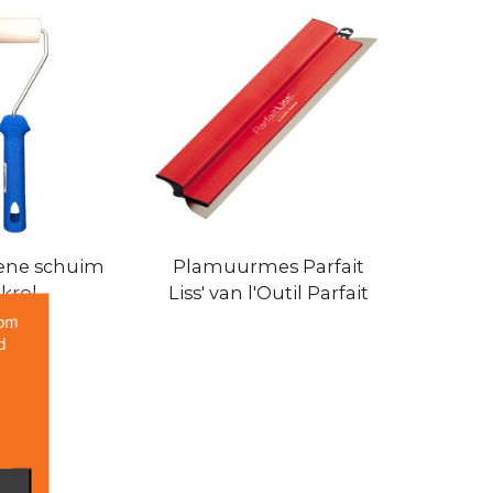
ene schuim
Plamuurmes Parfait
Moh
akrol
Liss' van l'Outil Parfait
 om
d