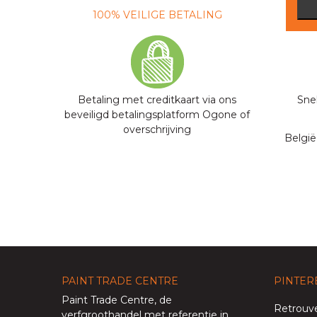
100% VEILIGE BETALING
SNE
Betaling met creditkaart via ons
Sne
beveiligd betalingsplatform Ogone of
overschrijving
België
PAINT TRADE CENTRE
PINTER
Paint Trade Centre
, de
Retrouve
verfgroothandel met referentie in