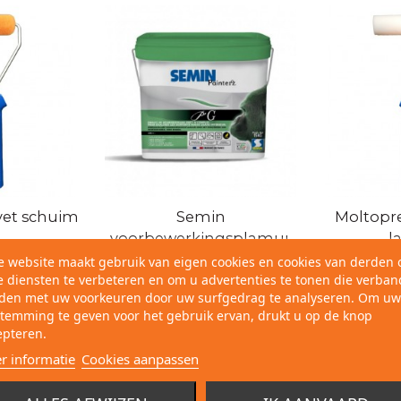
lvet schuim
Semin
Moltopr
voorbewerkingsplamuur
l
met de rol
e website maakt gebruik van eigen cookies en cookies van derden
 diensten te verbeteren en om u advertenties te tonen die verban
den met uw voorkeuren door uw surfgedrag te analyseren. Om uw
temming te geven voor het gebruik ervan, drukt u op de knop
epteren.
r informatie
Cookies aanpassen