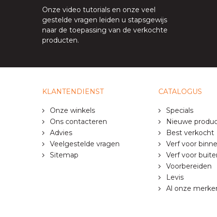
Onze
video tutorials
en onze
veel
gestelde vragen
leiden u stapsgewijs
naar de toepassing van de verkochte
producten.
KLANTENDIENST
CATALOGUS
Onze winkels
Specials
Ons contacteren
Nieuwe produ
Advies
Best verkocht
Veelgestelde vragen
Verf voor binn
Sitemap
Verf voor buite
Voorbereiden
Levis
Al onze merke