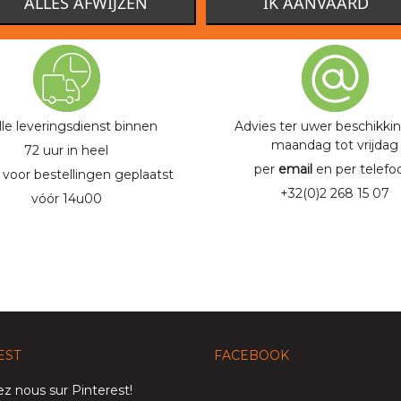
ALLES AFWIJZEN
IK AANVAARD
LLE LEVERINGSDIENST
KLANTENDIENST
lle leveringsdienst binnen
Advies ter uwer beschikki
maandag tot vrijdag
72 uur in heel
per
email
en per telefo
 voor bestellingen geplaatst
+32(0)2 268 15 07
vóór 14u00
EST
FACEBOOK
z nous sur Pinterest!