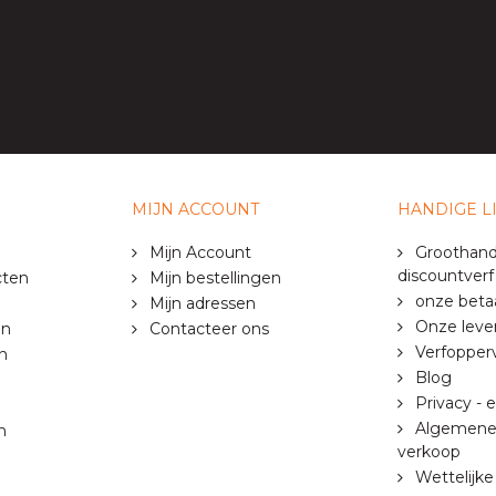
MIJN ACCOUNT
HANDIGE L
Mijn Account
Groothandel
discountverf
cten
Mijn bestellingen
onze beta
Mijn adressen
Onze lev
en
Contacteer ons
Verfopper
n
Blog
Privacy - 
Algemene 
n
verkoop
Wettelijke