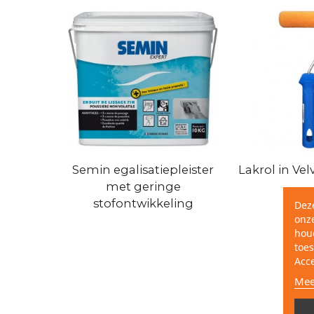
Semin egalisatiepleister
Lakrol in Ve
met geringe
stofontwikkeling
Dez
onze
hou
toes
Acc
Mee