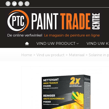
VIND UW PRODUCT
VIND UW 
Home
>
Vind uw product
>
Materiaal
>
Solarine in