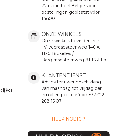
72 uur in heel België voor
bestellingen geplaatst vóór
14u00
ONZE WINKELS
Onze winkels bevinden zich
:
Vilvoordsesteenweg
146 A
1120 Bruxelles /
Bergensesteenweg 81 1651 Lot
KLANTENDIENST
Advies ter uwer beschikking
van maandag tot vrijdag per
lijker
email en per telefoon +32(0)2
268 15 07
HULP NODIG ?