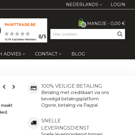
NEDERLANDS
LOGIN
MANDJE
-
0,00 €
PAINTTRADE.BE
0
0
/
5
1219
Customer Reviews
H ADVIES
CONTACT
BLOG
100% VEILIGE BETALING
Betaling met creditkaart via ons
beveiligd betalingsplatform
Ogone, betaling via Paypal
n maakt
derd.
SNELLE
LEVERINGSDIENST
Snelle leveringsdienst binnen