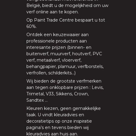
België, biedt u de mogelijkheid om uw
verf online aan te kopen
.
Op
Paint Trade Centre
bespaart u tot
60%
.
Ontdek een keuzewaaier aan
professionele producten aan
interesante prijzen (
binnen
- en
buitenverf
,
muurverf
,
houtverf
,
PVC
verf
,
metaalverf
,
vloerverf
,
behangpapier, plamuur,
verfborstels
,
verfrollen
,
schilderkits
…)
Wij bieden de grootste verfmerken
aan tegen onklopbare prijzen
:
Levis
,
Trimetal
,
V33
,
Sikkens
,
Crown
,
Sandtex
…
Kleuren kiezen, geen gemakkelijke
taak. U vindt kleuradvies en
decoratietips op onze
inspiratie
pagina’s
en tevens bieden
wij
kleuradvies aan huis aan
.