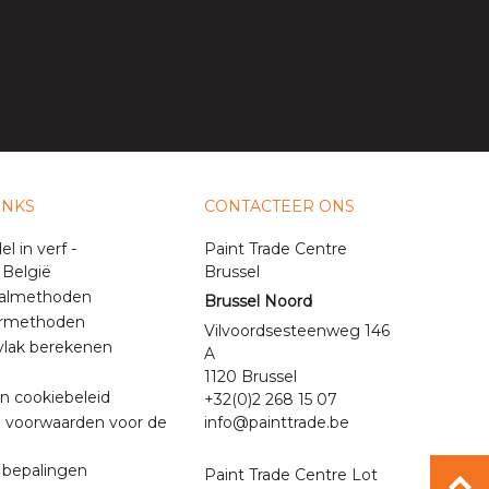
INKS
CONTACTEER ONS
 in verf -
Paint Trade Centre
 België
Brussel
almethoden
Brussel Noord
ermethoden
Vilvoordsesteenweg 146
vlak berekenen
A
1120 Brussel
en cookiebeleid
+32(0)2 268 15 07
voorwaarden voor de
info@painttrade.be
 bepalingen
Paint Trade Centre Lot