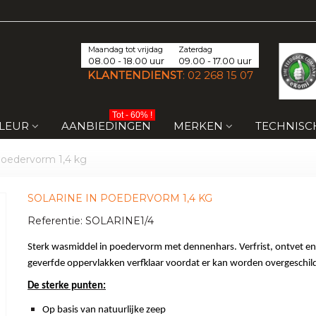
Maandag tot vrijdag
Zaterdag
08.00 - 18.00 uur
09.00 - 17.00 uur
KLANTENDIENST
:
02 268 15 07
Tot - 60% !
KLEUR
AANBIEDINGEN
MERKEN
TECHNISC
 poedervorm 1,4 kg
SOLARINE IN POEDERVORM 1,4 KG
Referentie:
SOLARINE1/4
Sterk wasmiddel in poedervorm met dennenhars. Verfrist, ontvet e
geverfde oppervlakken verfklaar voordat er kan worden overgeschil
De sterke punten:
Op basis van natuurlijke zeep