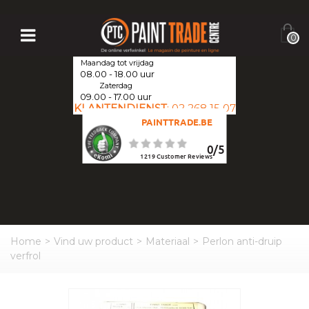
0
Maandag tot vrijdag
08.00 - 18.00 uur
Zaterdag
09.00 - 17.00 uur
KLANTENDIENST
:
02 268 15 07
PAINTTRADE.BE
0
/
5
1219
Customer Reviews
Home
>
Vind uw product
>
Materiaal
>
Perlon anti-druip
verfrol