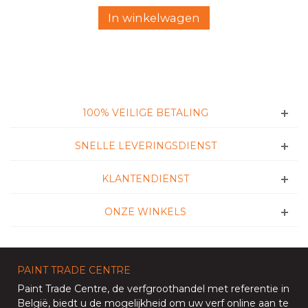
In winkelwagen
100% VEILIGE BETALING
SNELLE LEVERINGSDIENST
KLANTENDIENST
ONZE WINKELS
PAINT TRADE CENTRE
Paint Trade Centre
, de verfgroothandel met referentie in
België, biedt u de mogelijkheid om uw
verf online aan te