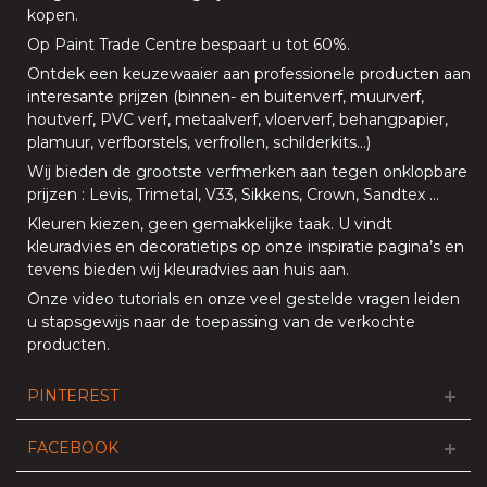
kopen
.
Op
Paint Trade Centre
bespaart u tot 60%
.
Ontdek een keuzewaaier aan professionele producten aan
interesante prijzen (
binnen
- en
buitenverf
,
muurverf
,
houtverf
,
PVC verf
,
metaalverf
,
vloerverf
, behangpapier,
plamuur,
verfborstels
,
verfrollen
,
schilderkits
…)
Wij bieden de grootste verfmerken aan tegen onklopbare
prijzen
:
Levis
,
Trimetal
,
V33
,
Sikkens
,
Crown
,
Sandtex
…
Kleuren kiezen, geen gemakkelijke taak. U vindt
kleuradvies en decoratietips op onze
inspiratie pagina’s
en
tevens bieden
wij kleuradvies aan huis aan
.
Onze
video tutorials
en onze
veel gestelde vragen
leiden
u stapsgewijs naar de toepassing van de verkochte
producten.
PINTEREST
FACEBOOK