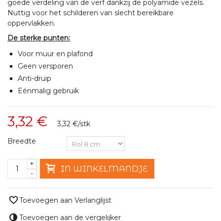
goede verdeling van de verf dankzij de polyamide vezels.
Nuttig voor het schilderen van slecht bereikbare
oppervlakken.
De sterke punten:
Voor muur en plafond
Geen versporen
Anti-druip
Eénmalig gebruik
3,32 €
3,32 €
/stk
Breedte
+
IN WINKELMANDJE
-
Toevoegen aan Verlanglijst
Toevoegen aan de vergelijker