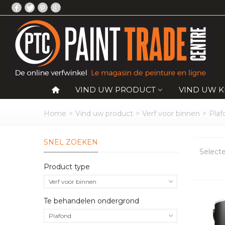
VIND UW PRODUCT
VIND UW 
Home
>
Vind uw product
>
Verf voor binnen
>
Plaf
SNEL ZOEKEN
Select
Product type
Verf voor binnen
Te behandelen ondergrond
Plafond