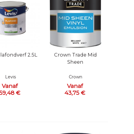
bekijken
Snel bekijken
plafondverf 2.5L
Crown Trade Mid
Sheen
Levis
Crown
Vanaf
Vanaf
59,48 €
43,75 €