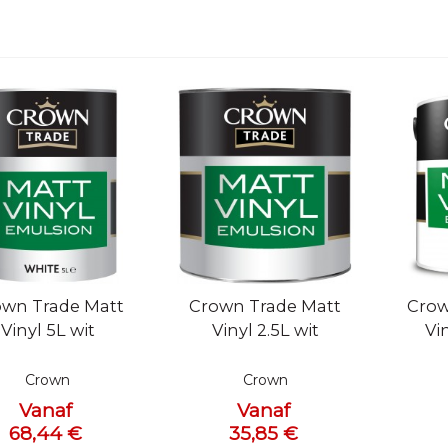
l bekijken
Snel bekijken
Snel 
own Trade Matt
Crown Trade Matt
Crow
Vinyl 5L wit
Vinyl 2.5L wit
Vi
Crown
Crown
Vanaf
Vanaf
68,44 €
35,85 €