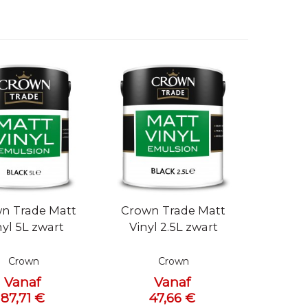
bekijken
Snel bekijken
n Trade Matt
Crown Trade Matt
nyl 5L zwart
Vinyl 2.5L zwart
Crown
Crown
Vanaf
Vanaf
87,71 €
47,66 €