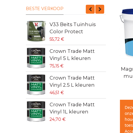
BESTE VERKOOP
V33 Beits Tuinhuis
C
Color Protect
V
55,72 €
4
Crown Trade Matt
C
Vinyl 5 L kleuren
V
75,15 €
6
Sne
Magn
muu
Crown Trade Matt
S
Vinyl 2.5 L kleuren
9
46,51 €
S
Crown Trade Matt
Dez
w
Vinyl 1L kleuren
onze
4
hou
24,70 €
toes
Acc