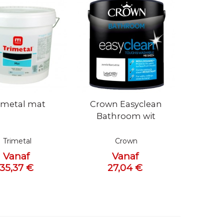
bekijken
Snel bekijken
imetal mat
Crown Easyclean
Bathroom wit
Trimetal
Crown
Vanaf
Vanaf
35,37 €
27,04 €