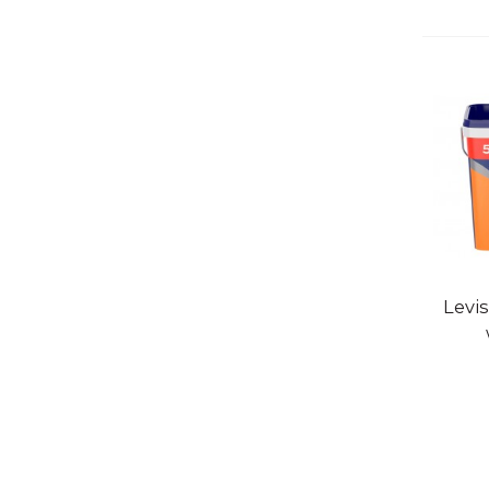
Sne
Levi