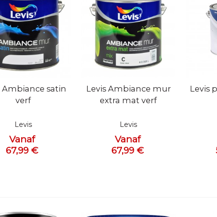
l bekijken
Snel bekijken
Snel 
s Ambiance satin
Levis Ambiance mur
Levis 
verf
extra mat verf
Levis
Levis
Vanaf
Vanaf
67,99 €
67,99 €