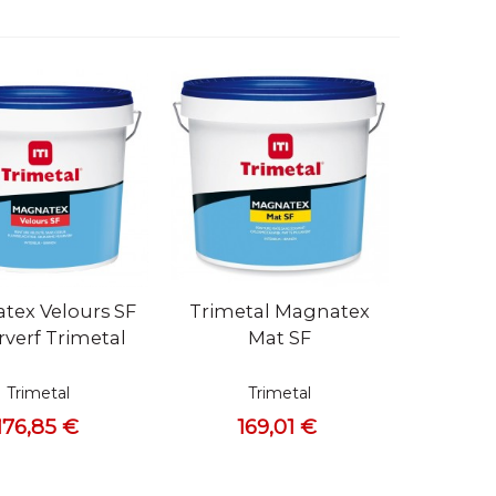
bekijken
Snel bekijken
tex Velours SF
Trimetal Magnatex
verf Trimetal
Mat SF
Trimetal
Trimetal
176,85 €
169,01 €