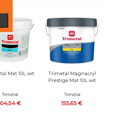
bekijken
Snel bekijken
tal Mat 10L wit
Trimetal Magnacryl
Prestige Mat 10L wit
Trimetal
Trimetal
104,54 €
155,65 €