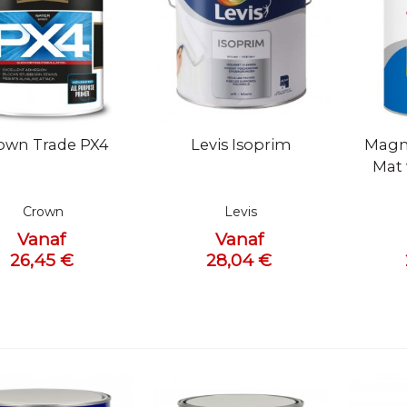
l bekijken
Snel bekijken
Snel 
own Trade PX4
Levis Isoprim
Magna
Mat 
Crown
Levis
Vanaf
Vanaf
26,45 €
28,04 €