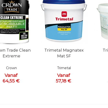
l bekijken
Snel bekijken
Snel 
wn Trade Clean
Trimetal Magnatex
Tr
Extreme
Mat SF
Crown
Trimetal
Vanaf
Vanaf
64,55 €
57,18 €