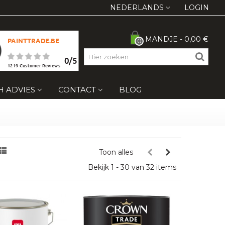
NEDERLANDS
LOGIN
MANDJE
-
0,00 €
PAINTTRADE.BE
0
0
/
5
1219
Customer Reviews
H ADVIES
CONTACT
BLOG
Toon alles
Bekijk 1 - 30 van 32 items