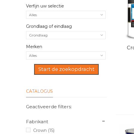
Verfijn uw selectie
Alles
Grondlaag of eindlaag
Grondlaag
Merken
Sne
Cr
Alles
Start de zoekopdracht
CATALOGUS
Geactiveerde filters:
Fabrikant
Crown
(15)