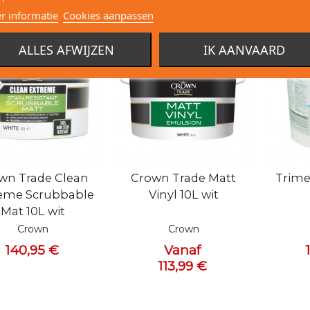
r informatie
Cookies aanpassen
ALLES AFWIJZEN
IK AANVAARD
l bekijken
Snel bekijken
Snel 
wn Trade Clean
Crown Trade Matt
Trime
eme Scrubbable
Vinyl 10L wit
Mat 10L wit
Crown
Crown
140,95 €
Vanaf
113,99 €