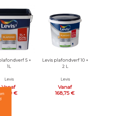
bekijken
Snel bekijken
plafondverf 5 +
Levis plafondverf 10 +
1L
2 L
Levis
Levis
Vanaf
Vanaf
97,49 €
168,75 €
 om
d