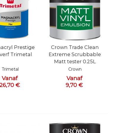
bekijken
Snel bekijken
cryl Prestige
Crown Trade Clean
verf Trimetal
Extreme Scrubbable
Matt tester 0.25L
Trimetal
Crown
Vanaf
Vanaf
26,70 €
9,70 €