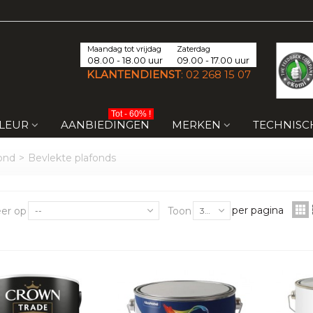
Maandag tot vrijdag
Zaterdag
08.00 - 18.00 uur
09.00 - 17.00 uur
KLANTENDIENST
:
02 268 15 07
Tot - 60% !
KLEUR
AANBIEDINGEN
MERKEN
TECHNISC
ond
>
Bevlekte plafonds
per pagina
eer op
Toon
--
30