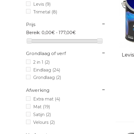
Levis
(9)
Trimetal
(8)
Prijs
Bereik:
0,00€ - 177,00€
Grondlaag of verf
Sne
Levi
2 in 1
(2)
Eindlaag
(24)
Grondlaag
(2)
Afwerking
Extra mat
(4)
Mat
(19)
Satijn
(2)
Velours
(2)