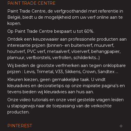
PAINT TRADE CENTRE
Paint Trade Centre
, de verfgroothandel met referentie in
België, biedt u de mogelijkheid om uw
verf online aan te
kopen
.
Op
Paint Trade Centre
bespaart u tot 60%
.
Ontdek een keuzewaaier aan professionele producten aan
interesante prijzen (
binnen
- en
buitenverf
,
muurverf
,
houtverf
,
PVC verf
,
metaalverf
,
vloerverf
, behangpapier,
plamuur,
verfborstels
,
verfrollen
,
schilderkits
…)
Wij bieden de grootste verfmerken aan tegen onklopbare
prijzen
:
Levis
,
Trimetal
,
V33
,
Sikkens
,
Crown
,
Sandtex
…
Kleuren kiezen, geen gemakkelijke taak. U vindt
kleuradvies en decoratietips op onze
inspiratie pagina’s
en
tevens bieden
wij kleuradvies aan huis aan
.
Onze
video tutorials
en onze
veel gestelde vragen
leiden
u stapsgewijs naar de toepassing van de verkochte
producten.
PINTEREST