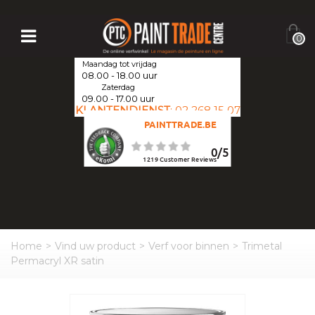
0
Maandag tot vrijdag
08.00 - 18.00 uur
Zaterdag
09.00 - 17.00 uur
KLANTENDIENST
:
02 268 15 07
PAINTTRADE.BE
0
/
5
1219
Customer Reviews
Home
>
Vind uw product
>
Verf voor binnen
>
Trimetal
Permacryl XR satin