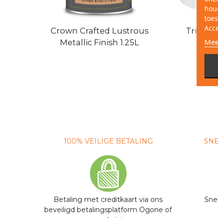
hou
toes
Acc
Crown Crafted Lustrous
Trimeta
Mee
Metallic Finish 1.25L
100% VEILIGE BETALING
SNE
Betaling met creditkaart via ons
Sne
beveiligd betalingsplatform Ogone of