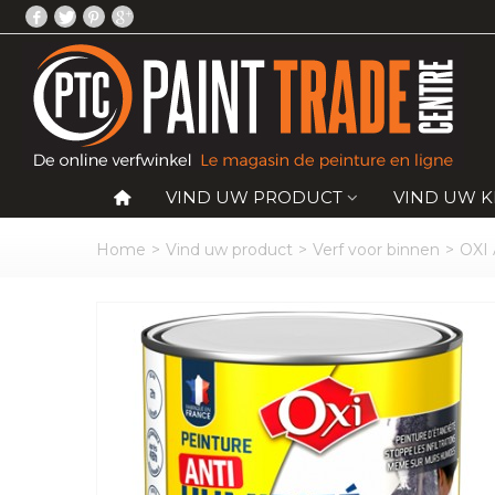
VIND UW PRODUCT
VIND UW 
Home
>
Vind uw product
>
Verf voor binnen
>
OXI 