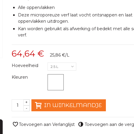
Alle oppervlakken
Deze microporeuze verf laat vocht ontsnappen en laat
oppervlakken uitdrogen.
Kan worden gebruikt als afwerking of bedekt met alle 
verf.
64,64 €
25,86 €
/L
Hoeveelheid
2.5 L
Kleuren
+
IN WINKELMANDJE
-
Toevoegen aan Verlanglijst
Toevoegen aan de verge