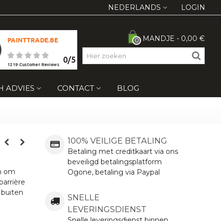
NEDERLANDS
LOGIN
MANDJE
-
0,00 €
PAINTTRADE.BE
0
0
/
5
1219
Customer Reviews
H ADVIES
CONTACT
BLOG
100% VEILIGE BETALING
Betaling met creditkaart via ons
beveiligd betalingsplatform
en om
Ogone, betaling via Paypal
barrière
 buiten
SNELLE
LEVERINGSDIENST
Snelle leveringsdienst binnen