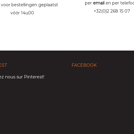
per
email
en per telefo
 voor bestellingen geplaatst
+32(0)2 268 15 07
vóór 14u00
EST
FACEBOOK
z nous sur Pinterest!