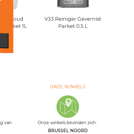
nderhoud
V33 Reiniger Gevernist
V33 Vlo
t Parket 1L
Parket 0.5 L
ge
ONZE WINKELS
ng van
Onze winkels bevinden zich
:
BRUSSEL NOORD