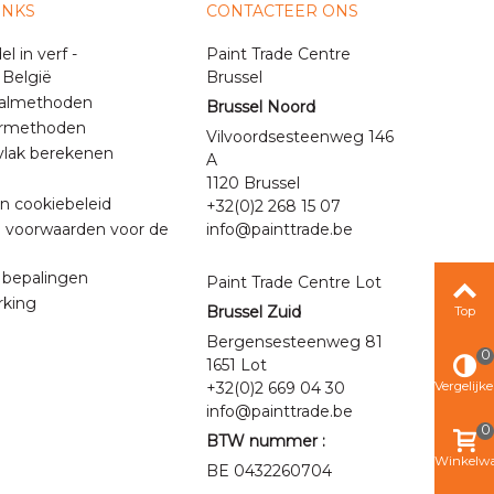
INKS
CONTACTEER ONS
 in verf -
Paint Trade Centre
 België
Brussel
almethoden
Brussel Noord
ermethoden
Vilvoordsesteenweg 146
vlak berekenen
A
1120 Brussel
en cookiebeleid
+32(0)2 268 15 07
voorwaarden voor de
info@painttrade.be
 bepalingen
Paint Trade Centre Lot
king
Brussel Zuid
Top
Bergensesteenweg 81
0
1651 Lot
+32(0)2 669 04 30
Vergelijk
info@painttrade.be
0
BTW nummer :
Winkelw
BE 0432260704