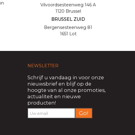
on
Vilvoordsesteenweg
146 A
1120 Brussel
BRUSSEL ZUID
Bergensesteenweg 81
1651 Lot
NEWSLETTER
Schrijf u vandaag in voor onze
nieuwsbrief en blijf op de
hoogte van al onze promoties,
actualiteit en nieuwe
producten!
Go!