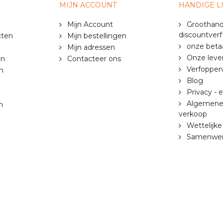
MIJN ACCOUNT
HANDIGE L
Mijn Account
Groothandel
discountverf
cten
Mijn bestellingen
onze beta
Mijn adressen
Onze lev
en
Contacteer ons
Verfopper
n
Blog
Privacy - 
Algemene 
n
verkoop
Wettelijke
Samenwer