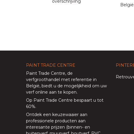
overschrijving
België
PAINT TRADE CENTRE
PINTER
Paint Trade Centre
, de
Retrouve
verfgroothandel met referentie in
België, biedt u de mogelijkheid om uw
verf online aan te kopen
.
Op
Paint Trade Centre
bespaart u tot
60%
.
Ontdek een keuzewaaier aan
professionele producten aan
interesante prijzen (
binnen
- en
buitenverf
,
muurverf
,
houtverf
,
PVC