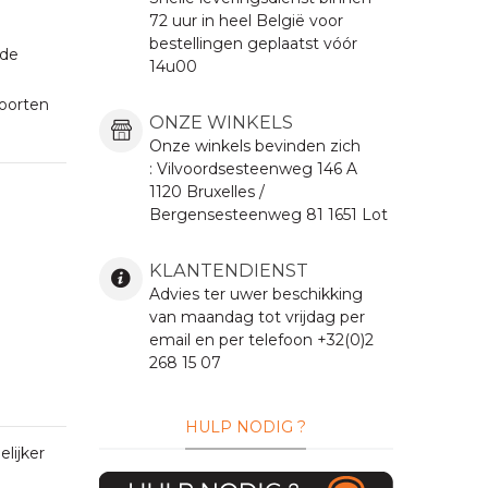
72 uur in heel België voor
bestellingen geplaatst vóór
 de
14u00
soorten
ONZE WINKELS
Onze winkels bevinden zich
:
Vilvoordsesteenweg
146 A
1120 Bruxelles /
Bergensesteenweg 81 1651 Lot
KLANTENDIENST
Advies ter uwer beschikking
van maandag tot vrijdag per
email en per telefoon +32(0)2
268 15 07
HULP NODIG ?
lijker