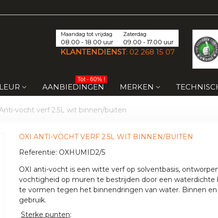
Maandag tot vrijdag
Zaterdag
08.00 - 18.00 uur
09.00 - 17.00 uur
KLANTENDIENST
:
02 268 15 07
Tot - 60% !
KLEUR
AANBIEDINGEN
MERKEN
TECHNISC
Anti-vocht verf 2.5L wit binnen/buiten
OXI ANTI-VOCHT VERF 2.5L WIT BINNEN/BUITEN
Referentie:
OXHUMID2/5
OXI anti-vocht is een witte verf op solventbasis, ontworp
vochtigheid op muren te bestrijden door een waterdichte 
te vormen tegen het binnendringen van water.
Binnen en
gebruik.
Sterke punten
: