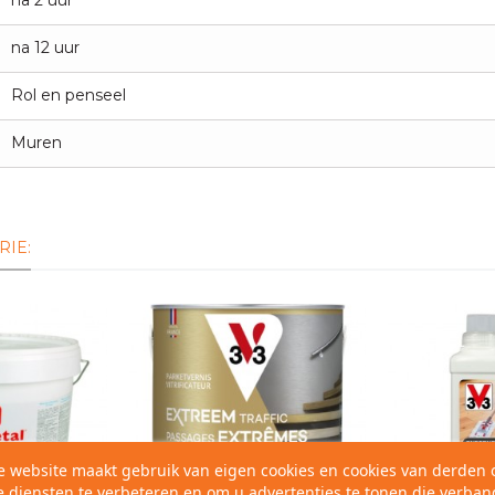
na 2 uur
na 12 uur
Rol en penseel
Muren
RIE:
e website maakt gebruik van eigen cookies en cookies van derden
 diensten te verbeteren en om u advertenties te tonen die verban