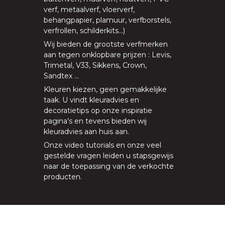
verf
,
metaalverf
,
vloerverf
,
behangpapier, plamuur,
verfborstels
,
verfrollen
,
schilderkits
…)
Wij bieden de grootste verfmerken
aan tegen onklopbare prijzen
:
Levis
,
Trimetal
,
V33
,
Sikkens
,
Crown
,
Sandtex
…
Kleuren kiezen, geen gemakkelijke
taak. U vindt kleuradvies en
decoratietips op onze
inspiratie
pagina’s
en tevens bieden
wij
kleuradvies aan huis aan
.
Onze
video tutorials
en onze
veel
gestelde vragen
leiden u stapsgewijs
naar de toepassing van de verkochte
producten.