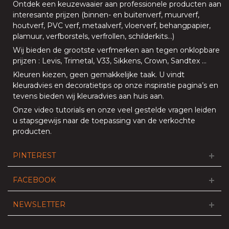
Ontdek een keuzewaaier aan professionele producten aan
interesante prijzen (
binnen
- en
buitenverf
,
muurverf
,
houtverf
,
PVC verf
,
metaalverf
,
vloerverf
, behangpapier,
plamuur,
verfborstels
,
verfrollen
,
schilderkits
…)
Wij bieden de grootste verfmerken aan tegen onklopbare
prijzen
:
Levis
,
Trimetal
,
V33
,
Sikkens
,
Crown
,
Sandtex
…
Kleuren kiezen, geen gemakkelijke taak. U vindt
kleuradvies en decoratietips op onze
inspiratie pagina’s
en
tevens bieden
wij kleuradvies aan huis aan
.
Onze
video tutorials
en onze
veel gestelde vragen
leiden
u stapsgewijs naar de toepassing van de verkochte
producten.
PINTEREST
FACEBOOK
NEWSLETTER