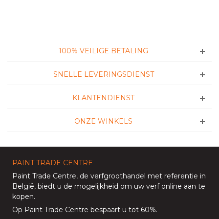
100% VEILIGE BETALING
SNELLE LEVERINGSDIENST
KLANTENDIENST
ONZE WINKELS
PAINT TRADE CENTRE
Paint Trade Centre
, de verfgroothandel met referentie in
België, biedt u de mogelijkheid om uw
verf online aan te
kopen
.
Op
Paint Trade Centre
bespaart u tot 60%
.