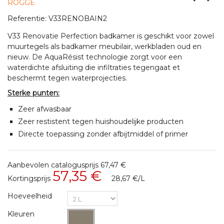
ROGGE
Referentie:
V33RENOBAIN2
V33 Renovatie Perfection badkamer is geschikt voor zowel
muurtegels als badkamer meubilair, werkbladen oud en
nieuw. De AquaRésist technologie zorgt voor een
waterdichte afsluiting die infiltraties tegengaat et
beschermt tegen waterprojecties.
Sterke punten:
Zeer afwasbaar
Zeer restistent tegen huishoudelijke producten
Directe toepassing zonder afbijtmiddel of primer
Aanbevolen catalogusprijs
67,47 €
57,35 €
Kortingsprijs
28,67 €
/L
Hoeveelheid
Kleuren