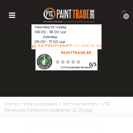
0
Maandag tot vrijdag
08.00 - 18.00 uur
Zaterdag
09.00 - 17.00 uur
KLANTENDIENST
:
02 268 15 07
PAINTTRADE.BE
0
/
5
1219
Customer Reviews
Home
>
Vind uw product
>
Verf voor binnen
>
V33
Renovatie Perfection badkamer 2L Rogge