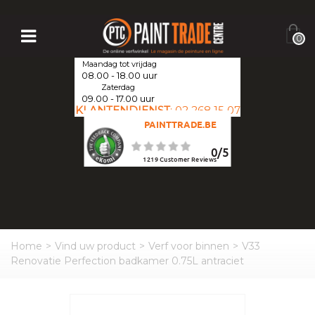
0
Maandag tot vrijdag
08.00 - 18.00 uur
Zaterdag
09.00 - 17.00 uur
KLANTENDIENST
:
02 268 15 07
PAINTTRADE.BE
0
/
5
1219
Customer Reviews
Home
>
Vind uw product
>
Verf voor binnen
>
V33
Renovatie Perfection badkamer 0.75L antraciet