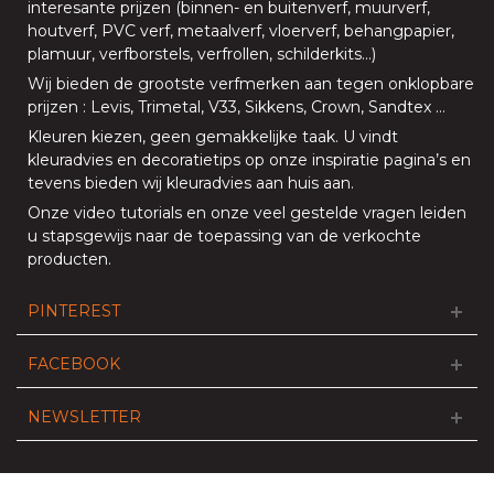
interesante prijzen (
binnen
- en
buitenverf
,
muurverf
,
houtverf
,
PVC verf
,
metaalverf
,
vloerverf
, behangpapier,
plamuur,
verfborstels
,
verfrollen
,
schilderkits
…)
Wij bieden de grootste verfmerken aan tegen onklopbare
prijzen
:
Levis
,
Trimetal
,
V33
,
Sikkens
,
Crown
,
Sandtex
…
Kleuren kiezen, geen gemakkelijke taak. U vindt
kleuradvies en decoratietips op onze
inspiratie pagina’s
en
tevens bieden
wij kleuradvies aan huis aan
.
Onze
video tutorials
en onze
veel gestelde vragen
leiden
u stapsgewijs naar de toepassing van de verkochte
producten.
PINTEREST
FACEBOOK
NEWSLETTER