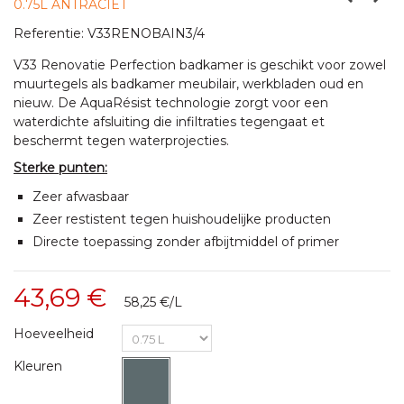
0.75L ANTRACIET
Referentie:
V33RENOBAIN3/4
V33 Renovatie Perfection badkamer is geschikt voor zowel
muurtegels als badkamer meubilair, werkbladen oud en
nieuw. De AquaRésist technologie zorgt voor een
waterdichte afsluiting die infiltraties tegengaat et
beschermt tegen waterprojecties.
Sterke punten:
Zeer afwasbaar
Zeer restistent tegen huishoudelijke producten
Directe toepassing zonder afbijtmiddel of primer
43,69 €
58,25 €
/L
Hoeveelheid
Kleuren