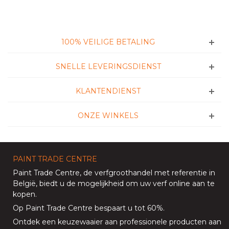
100% VEILIGE BETALING
SNELLE LEVERINGSDIENST
KLANTENDIENST
ONZE WINKELS
PAINT TRADE CENTRE
Paint Trade Centre
, de verfgroothandel met referentie in
België, biedt u de mogelijkheid om uw
verf online aan te
kopen
.
Op
Paint Trade Centre
bespaart u tot 60%
.
Ontdek een keuzewaaier aan professionele producten aan