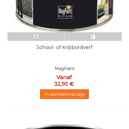
School- of krijtbordverf
MagPaint
Vanaf
32,95 €
In winkelmandje