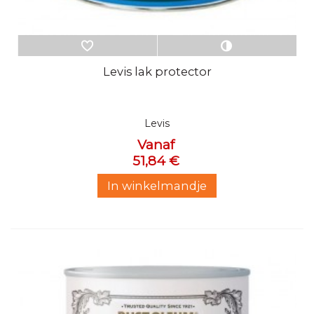
Levis lak protector
Levis
Vanaf
51,84 €
In winkelmandje