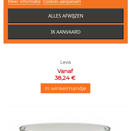
Meer informatie
Cookies aanpassen
ALLES AFWIJZEN
IK AANVAARD
Levis Ambiance lak satin
Levis
Vanaf
38,24 €
In winkelmandje