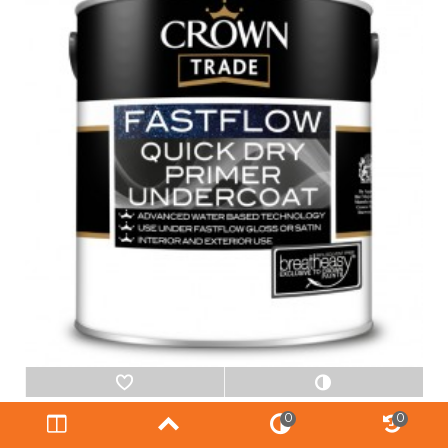
Crown Trade Fastflow Quick Dry Primer
0
0
Undercoat