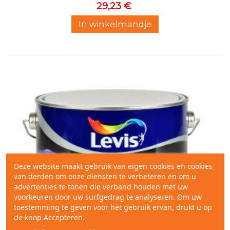
29,23 €
In winkelmandje
Deze website maakt gebruik van eigen cookies en cookies
van derden om onze diensten te verbeteren en om u
advertenties te tonen die verband houden met uw
voorkeuren door uw surfgedrag te analyseren. Om uw
toestemming te geven voor het gebruik ervan, drukt u op
de knop Accepteren.