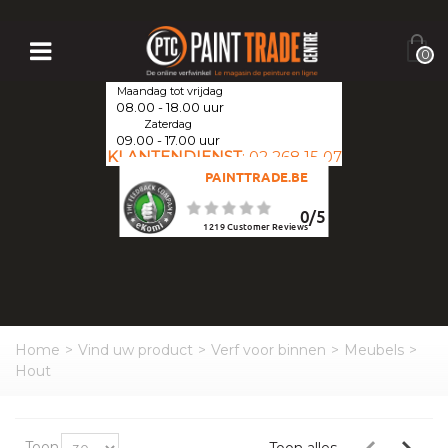
0
Maandag tot vrijdag
08.00 - 18.00 uur
Zaterdag
09.00 - 17.00 uur
KLANTENDIENST
:
02 268 15 07
PAINTTRADE.BE
0
/
5
1219
Customer Reviews
Home
>
Vind uw product
>
Verf voor binnen
>
Meubels
>
Hout
Toon