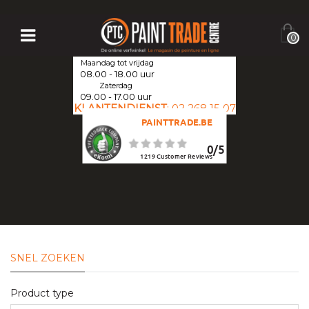
0
Maandag tot vrijdag
08.00 - 18.00 uur
Zaterdag
09.00 - 17.00 uur
KLANTENDIENST
:
02 268 15 07
PAINTTRADE.BE
0
/
5
1219
Customer Reviews
SNEL ZOEKEN
Product type