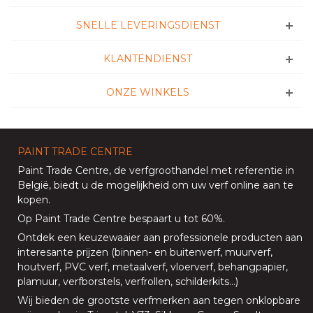
SNELLE LEVERINGSDIENST
KLANTENDIENST
ONZE WINKELS
PAINT TRADE CENTRE
Paint Trade Centre
, de verfgroothandel met referentie in
België, biedt u de mogelijkheid om uw
verf online aan te
kopen
.
Op
Paint Trade Centre
bespaart u tot 60%
.
Ontdek een keuzewaaier aan professionele producten aan
interesante prijzen (
binnen
- en
buitenverf
,
muurverf
,
houtverf
,
PVC verf
,
metaalverf
,
vloerverf
, behangpapier,
plamuur,
verfborstels
,
verfrollen
,
schilderkits
…)
Wij bieden de grootste verfmerken aan tegen onklopbare