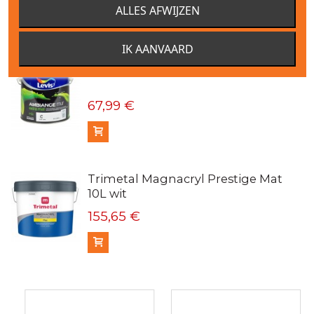
ALLES AFWIJZEN
In winkelmandje
IK AANVAARD
Levis Ambiance mur extra mat verf
67,99 €
In winkelmandje
Trimetal Magnacryl Prestige Mat
10L wit
155,65 €
In winkelmandje