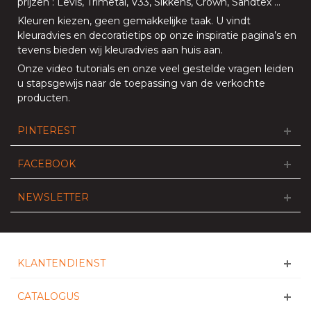
prijzen
:
Levis
,
Trimetal
,
V33
,
Sikkens
,
Crown
,
Sandtex
…
Kleuren kiezen, geen gemakkelijke taak. U vindt
kleuradvies en decoratietips op onze
inspiratie pagina’s
en
tevens bieden
wij kleuradvies aan huis aan
.
Onze
video tutorials
en onze
veel gestelde vragen
leiden
u stapsgewijs naar de toepassing van de verkochte
producten.
PINTEREST
FACEBOOK
NEWSLETTER
KLANTENDIENST
CATALOGUS