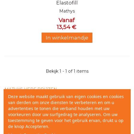
Elastofill
Mathys
Vanaf
13,54 €
In winkelmandje
Bekijk 1 - 1 of 1 items
MATHYS VERF PRIJZEN
Deze website maakt gebruik van eigen cookies en cookies
van derden om onze diensten te verbeteren en om u
De professionele verf producent Mathys biedt
advertenties te tonen die verband houden met uw
doeltreffende oplossingen aan voor de bescherming van
voorkeuren door uw surfgedrag te analyseren. Om uw
binnen- en buitenmuren, vloeren en daken, en voor de
toestemming te geven voor het gebruik ervan, drukt u op
renovatie en decoratie van gevels.
de knop Accepteren.