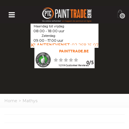
0
Maandag tot vrijdag
08.00 - 18.00 uur
Zaterdag
09.00 - 17.00 uur
KLANTENDIENST
:
02 268 15 07
PAINTTRADE.BE
0
/
5
1219
Customer Reviews
Home
>
Mathys