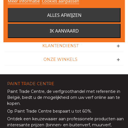
Meer informatie
Cookies aanpassen
ALLES AFWIJZEN
100% VEILIGE BETALING
IK AANVAARD
SNELLE LEVERINGSDIENST
KLANTENDIENST
ONZE WINKELS
PAINT TRADE CENTRE
Paint Trade Centre
, de verfgroothandel met referentie in
België, biedt u de mogelijkheid om uw
verf online aan te
kopen
.
Op
Paint Trade Centre
bespaart u tot 60%
.
Ontdek een keuzewaaier aan professionele producten aan
interesante prijzen (
binnen
- en
buitenverf
,
muurverf
,